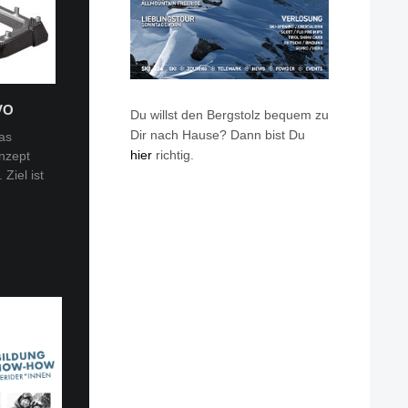
VO
Du willst den Bergstolz bequem zu
Dir nach Hause? Dann bist Du
as
hier
richtig.
nzept
 Tobi
Ziel ist
en: Van
eren die