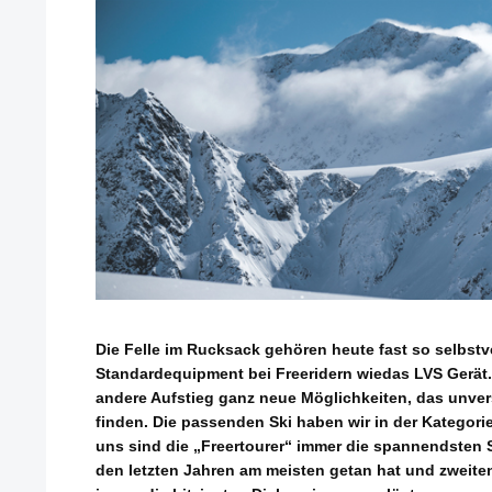
Die Felle im Rucksack gehören heute fast so selbst
Standardequipment bei Freeridern wiedas LVS Gerät.
andere Aufstieg ganz neue Möglichkeiten, das unver
finden. Die passenden Ski haben wir in der Kategorie 
uns sind die „Freertourer“ immer die spannendsten Sk
den letzten Jahren am meisten getan hat und zweiten