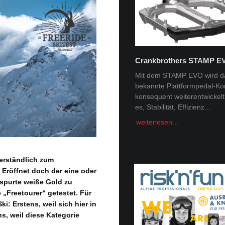
Crankbrothers STAMP E
Tobi Tritscher x Van Deer
Mit dem STAMP EVO wird d
bekannte Plattformpedal-Ko
Im Schnee Zuhause Name:
konsequent weiterentwickelt. 
Trischer Alter: 31Homespot:
es, Stabilität, Effizienz...
Schladming, AustriaSponsor
Deer, Norrona Berge faszini
weiterlesen...
Menschheit -...
weiterlesen...
verständlich zum
 Eröffnet doch der eine oder
spurte weiße Gold zu
„Freetourer“ getestet. Für
i: Erstens, weil sich hier in
s, weil diese Kategorie