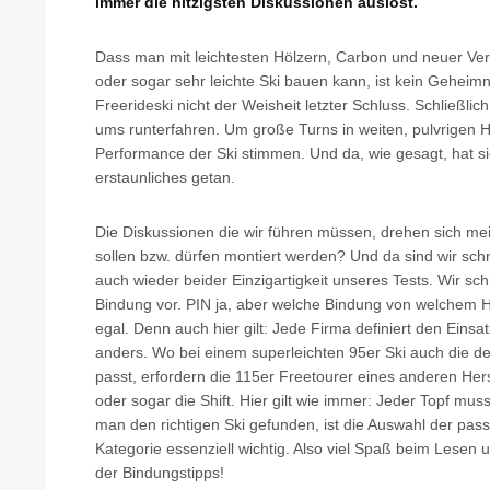
immer die hitzigsten Diskussionen auslöst.
Dass man mit leichtesten Hölzern, Carbon und neuer Ver
oder sogar sehr leichte Ski bauen kann, ist kein Geheimnis
Freerideski nicht der Weisheit letzter Schluss. Schließlich
ums runterfahren. Um große Turns in weiten, pulvrigen 
Performance der Ski stimmen. Und da, wie gesagt, hat si
erstaunliches getan.
Die Diskussionen die wir führen müssen, drehen sich m
sollen bzw. dürfen montiert werden? Und da sind wir sch
auch wieder beider Einzigartigkeit unseres Tests. Wir sc
Bindung vor. PIN ja, aber welche Bindung von welchem Her
egal. Denn auch hier gilt: Jede Firma definiert den Einsa
anders. Wo bei einem superleichten 95er Ski auch die
passt, erfordern die 115er Freetourer eines anderen Her
oder sogar die Shift. Hier gilt wie immer: Jeder Topf mus
man den richtigen Ski gefunden, ist die Auswahl der pas
Kategorie essenziell wichtig. Also viel Spaß beim Lese
der Bindungstipps!