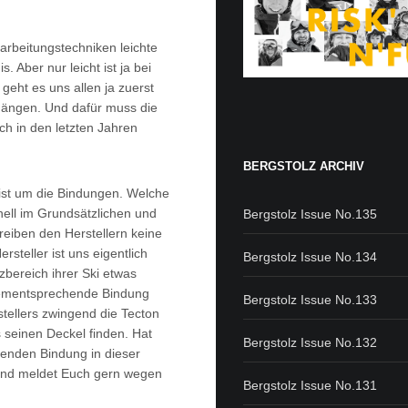
arbeitungstechniken leichte
. Aber nur leicht ist ja bei
 geht es uns allen ja zuerst
Hängen. Und dafür muss die
ch in den letzten Jahren
BERGSTOLZ ARCHIV
eist um die Bindungen. Welche
nell im Grundsätzlichen und
Bergstolz Issue No.135
hreiben den Herstellern keine
steller ist uns eigentlich
Bergstolz Issue No.134
tzbereich ihrer Ski etwas
 dementsprechende Bindung
Bergstolz Issue No.133
stellers zwingend die Tecton
s seinen Deckel finden. Hat
Bergstolz Issue No.132
senden Bindung in dieser
n und meldet Euch gern wegen
Bergstolz Issue No.131