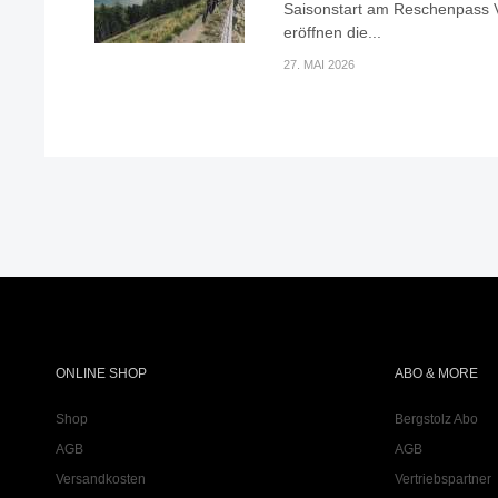
Saisonstart am Reschenpass V
eröffnen die...
27. MAI 2026
ONLINE SHOP
ABO & MORE
Shop
Bergstolz Abo
AGB
AGB
Versandkosten
Vertriebspartner