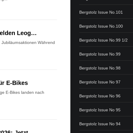
Bergstolz Issue No.101
Bergstolz Issue No.100
lfelden Leog…
Bergstolz Issue No.99 1/2
nd Jubiläumsaktionen Während
Bergstolz Issue No.99
Bergstolz Issue No.98
ür E-Bikes
Bergstolz Issue No 97
ge E-Bikes landen nach
Bergstolz Issue No 96
Bergstolz Issue No 95
Bergstolz Issue No 94
2026: Jetzt …