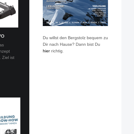
VO
Du willst den Bergstolz bequem zu
Dir nach Hause? Dann bist Du
as
hier
richtig.
nzept
 Tobi
Ziel ist
en: Van
eren die