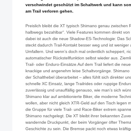
verschwindet geschützt im Schaltwerk und kann som
am Trail verloren gehen.
Preislich bleibt die XT typisch Shimano genau zwischen
halbwegs bezahlbar“. Viele Features kommen direkt von 
dabei ist auch die neue Shadow-ES-Technologie: Das Sch
steckt dadurch Trail-Kontakt besser weg und ist weniger a
Umfallern. Und wenn’s doch mal ordentlich scheppert, ri
automatischer Rückstellfunktion selbst wieder aus. Zieml
Trail- oder Enduro-Einsätze.Auf dem Trail liefert die neue
knackige und angenehm leise Schaltvorgänge. Shimano
der Schalthebel überarbeitet – alles fühlt sich direkter un
schnelle XC Einsatz, lange Trailrides oder ruppige Endur
zuverlässig und unauffällig genauso, wie man’s sich wünsc
Shimano klar auf ambitionierte Biker, die moderne Tech
wollen, aber nicht gleich XTR-Geld auf den Tisch legen
die Gruppe für viele Trail- und Race-Biker extrem span
Shimano nachgelegt. Die XT bleibt ihrer bekannten Zuver
wandernde Druckpunkt, der beim Vorgänger öfter Thema 
Geschichte zu sein. Die Bremse packt noch etwas kräftige