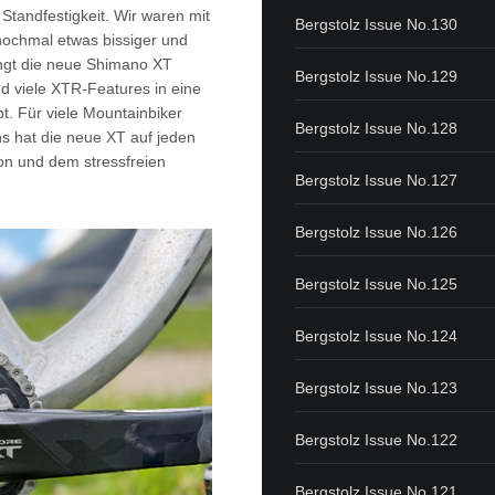
Standfestigkeit. Wir waren mit
Bergstolz Issue No.130
nochmal etwas bissiger und
ringt die neue Shimano XT
Bergstolz Issue No.129
d viele XTR-Features in eine
bt. Für viele Mountainbiker
Bergstolz Issue No.128
s hat die neue XT auf jeden
tion und dem stressfreien
Bergstolz Issue No.127
Bergstolz Issue No.126
Bergstolz Issue No.125
Bergstolz Issue No.124
Bergstolz Issue No.123
Bergstolz Issue No.122
Bergstolz Issue No.121