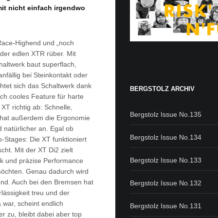
it nicht einfach irgendwo
 Race-Highend und „noch
der edlen XTR rüber. Mit
altwerk baut superflach,
nfällig bei Steinkontakt oder
chtet sich das Schaltwerk dank
BERGSTOLZ ARCHIV
ich cooles Feature für harte
 XT richtig ab: Schnelle,
Bergstolz Issue No.135
 hat außerdem die Ergonomie
d natürlicher an. Egal ob
Bergstolz Issue No.134
o-Stages: Die XT funktioniert
ht. Mit der XT Di2 zielt
Bergstolz Issue No.133
nik und präzise Performance
 möchten. Genau dadurch wird
nend. Auch bei den Bremsen hat
Bergstolz Issue No.132
lässigkeit treu und der
war, scheint endlich
Bergstolz Issue No.131
r zu, bleibt dabei aber top