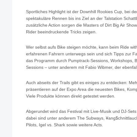
Sportliches Highlight ist der Downhill Rookies Cup, bei
spektakuläre Rennen bis ins Ziel an der Talstation Schattb
zusätzliche Action sorgen die Masters of Dirt Big Air Show
Rider beeindruckende Tricks zeigen.
Wer selbst aufs Bike steigen möchte, kann beim Ride wi
erfahrenen Fahrern unterwegs sein und sich Tipps zur Fa
das Programm durch Pumptrack-Sessions, Workshops, B
Sessions – unter anderem mit Fabio Wibmer, der ebenfalls
Auch abseits der Trails gibt es einiges zu entdecken: Meh
präsentieren auf der Expo Area die neuesten Bikes, Ko
Viele Produkte können direkt getestet werden.
Abgerundet wird das Festival mit Live-Musik und DJ-Set
dabei sind unter anderem The Subways, ¥ang$chnittlauch,
Pilots, Igel vs. Shark sowie weitere Acts.