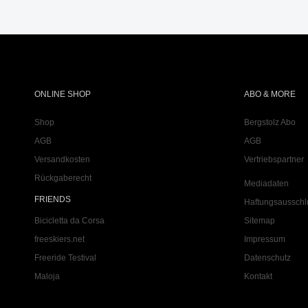
ONLINE SHOP
ABO & MORE
Shop
Bergstolz Abo
AGB
AGB
Versandkosten
Vertriebspartner
Rückgaberecht
Mediadaten
FRIENDS
Haftungsausschl
Bicicletta da Corsa
Sitemap
freeskiers.net
Impressum
Freeride Testival
Datenschutz
Maloja
Kontakt