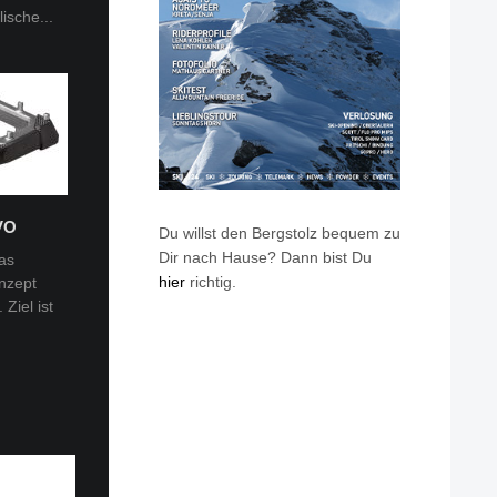
ische...
m und
VO
Du willst den Bergstolz bequem zu
Dir nach Hause? Dann bist Du
as
hier
richtig.
nzept
 Tobi
Ziel ist
en: Van
eren die