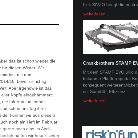
Link StVZO bringt die austral
Herzstück des Bike Kingdo
feiert...
weiterlesen...
weiterlesen...
ber das ist schon wieder die
Crankbrothers STAMP E
 für diesen Winter. Wir
Tobi Tritscher x Van Deer
Mit dem STAMP EVO wird d
umindest mit dem
bekannte Plattformpedal-Ko
Im Schnee Zuhause Name:
014/15, bevor er richtig
konsequent weiterentwickelt. 
Trischer Alter: 31Homespot:
elt. Aber irgendwie ist das
es, Stabilität, Effizienz...
Schladming, AustriaSponsor
r aller Köpfe eingehämmert:
Deer, Norrona Berge faszini
weiterlesen...
, die Information immer
Menschheit -...
sind schon am Tag ihrer
weiterlesen...
Leider können wir aus diesem
auch noch ein Heft im Februar
 gerne noch eins im April –
erlich hatten wir heuer schon