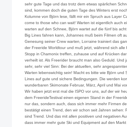
sehr gute Tage und das trotz dem etwas spärlichen Schnee
sind, kommen doch die guten Tage des Winters erst noch
Kolumne von Björn lese, fällt mir ein Spruch aus Layer C
come to those who can wait! Warten ist eigentlich auch ei
warten auf den Schnee, Björn wartet auf die fünf bis ac
Big Lines fahren kann, Johannes muß beim Filmen oft au
Genesung seiner Crew warten, Lorraine trainiert das gan
der Freeride Worldtour und muß jetzt, während sich alle
Stopp in Chamonix treffen, zuhause und auf Krücken dara
verheilt ist. Als Freerider braucht man also Geduld. Un
sehr, sehr viel Sinn: Bei der aktuellen, sehr angespannt
Warten lebenswichtig sein! Macht es bitte wie Björn und 
Lines auf gute und sichere Bedingungen. Die werden ko
wunderbaren Skimonate Februar, März, April und Mai vor
Wir haben jetzt erst mal die ISPO vor uns, auf der wir he
dem FreerideTestival einen eigenen Stand in der Freerid
nur das, sondern auch, dass sich immer mehr Firmen d
bestätigt einen Trend, den wir schon seit Jahren sehen
sind Trend. Und das mit allen positiven und negativen Aus
dass immer mehr gute Ski und Equipment auf den Markt k