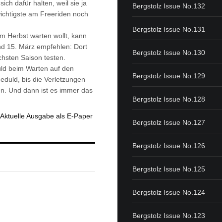
h dafür halten, weil sie ja
Bergstolz Issue No.132
ichtigste am Freeriden noch
Bergstolz Issue No.131
m Herbst warten wollt, kann
nd 15. März empfehlen: Dort
Bergstolz Issue No.130
chsten Saison testen.
uld beim Warten auf den
Bergstolz Issue No.129
Geduld, bis die Verletzungen
en. Und dann ist es immer das
Bergstolz Issue No.128
Aktuelle Ausgabe als E-Paper
Bergstolz Issue No.127
Bergstolz Issue No.126
Bergstolz Issue No.125
Bergstolz Issue No.124
Bergstolz Issue No.123