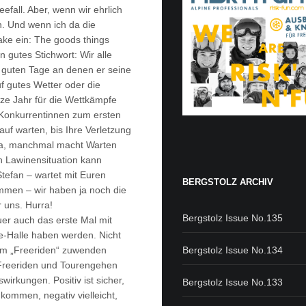
fall. Aber, wenn wir ehrlich
. Und wenn ich da die
ake ein: The goods things
n gutes Stichwort: Wir alle
ht guten Tage an denen er seine
f gutes Wetter oder die
ze Jahr für die Wettkämpfe
 Konkurrentinnen zum ersten
uf warten, bis Ihre Verletzung
d ja, manchmal macht Warten
en Lawinensituation kann
Stefan – wartet mit Euren
BERGSTOLZ ARCHIV
mmen – wir haben ja noch die
 uns. Hurra!
Bergstolz Issue No.135
uer auch das erste Mal mit
e-Halle haben werden. Nicht
Bergstolz Issue No.134
em „Freeriden“ zuwenden
: Freeriden und Tourengehen
wirkungen. Positiv ist sicher,
Bergstolz Issue No.133
ommen, negativ vielleicht,