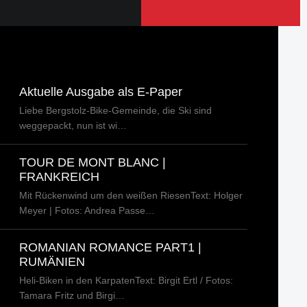
Aktuelle Ausgabe als E-Paper
Liebe Bergstolz-Bike-Gemeinde, die Ski sind
weggepackt, nun ist wi…
TOUR DE MONT BLANC |
FRANKREICH
Mit Rückenwind um den weißen RiesenText: Holger
Meyer | Fotos: Andrea Passe…
ROMANIAN ROMANCE PART1 |
RUMÄNIEN
Heli-Biken in den KarpatenText: Birgit Ertl / Fotos:
Tamara Fritz und Birgi…