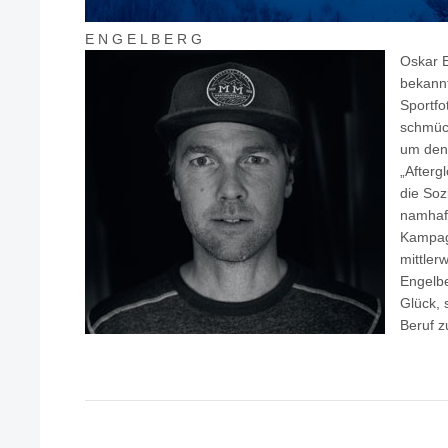
E N G E L B E R G
Oskar 
bekannt
Sportfo
schmüc
um den
„Afterg
die Soz
namhaft
Kampag
mittlerw
Engelbe
Glück,
Beruf z