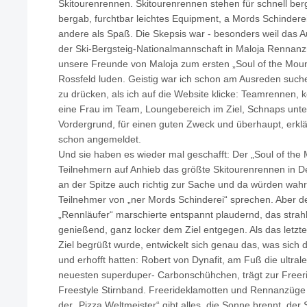
Skitourenrennen. Skitourenrennen stehen für schnell ber
bergab, furchtbar leichtes Equipment, a Mords Schinderei 
andere als Spaß. Die Skepsis war - besonders weil das 
der Ski-Bergsteig-Nationalmannschaft in Maloja Rennanzü
unsere Freunde von Maloja zum ersten „Soul of the Moun
Rossfeld luden. Geistig war ich schon am Ausreden suc
zu drücken, als ich auf die Website klicke: Teamrennen,
eine Frau im Team, Loungebereich im Ziel, Schnaps unte
Vordergrund, für einen guten Zweck und überhaupt, erklä
schon angemeldet.
Und sie haben es wieder mal geschafft: Der „Soul of the
Teilnehmern auf Anhieb das größte Skitourenrennen in Deu
an der Spitze auch richtig zur Sache und da würden wahr
Teilnehmer von „ner Mords Schinderei“ sprechen. Aber de
„Rennläufer“ marschierte entspannt plaudernd, das stra
genießend, ganz locker dem Ziel entgegen. Als das letzt
Ziel begrüßt wurde, entwickelt sich genau das, was sich d
und erhofft hatten: Robert von Dynafit, am Fuß die ultra
neuesten superduper- Carbonschühchen, trägt zur Freer
Freestyle Stirnband. Freerideklamotten und Rennanzüge
der „Pizza Weltmeister“ gibt alles, die Sonne brennt, der 