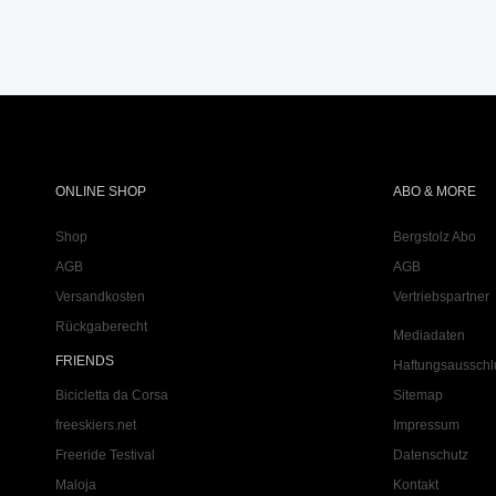
ONLINE SHOP
ABO & MORE
Shop
Bergstolz Abo
AGB
AGB
Versandkosten
Vertriebspartner
Rückgaberecht
Mediadaten
FRIENDS
Haftungsausschl
Bicicletta da Corsa
Sitemap
freeskiers.net
Impressum
Freeride Testival
Datenschutz
Maloja
Kontakt