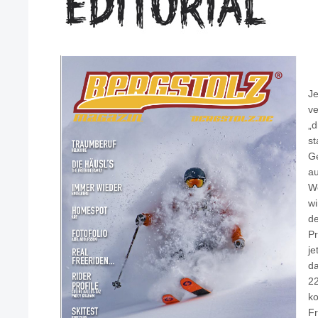
Je
ve
„d
st
Ge
au
We
wi
de
P
je
da
22
k
F