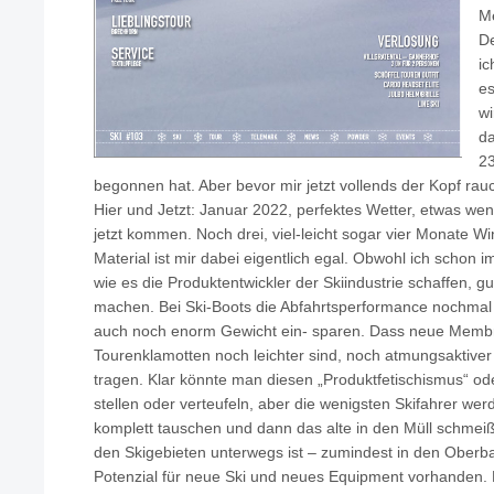
M
De
ic
es
wi
da
23
begonnen hat. Aber bevor mir jetzt vollends der Kopf rauc
Hier und Jetzt: Januar 2022, perfektes Wetter, etwas wen
jetzt kommen. Noch drei, viel-leicht sogar vier Monate W
Material ist mir dabei eigentlich egal. Obwohl ich schon 
wie es die Produktentwickler der Skiindustrie schaffen, g
machen. Bei Ski-Boots die Abfahrtsperformance nochmal
auch noch enorm Gewicht ein- sparen. Dass neue Membr
Tourenklamotten noch leichter sind, noch atmungsaktiv
tragen. Klar könnte man diesen „Produktfetischismus“ o
stellen oder verteufeln, aber die wenigsten Skifahrer we
komplett tauschen und dann das alte in den Müll schmei
den Skigebieten unterwegs ist – zumindest in den Oberba
Potenzial für neue Ski und neues Equipment vorhanden.