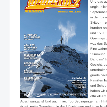
Und das g
unglaublic
September!
in den bay
Skitour –
hundert an
und 15.09.
Openings d
was das Sc
Eine wahns
Stimmung. 
Dahoam“ ha
Gesicht: e
unterhalte
guade Sais
Familien h
und Schee
haben wir 
offiziell a
Agschwunga is! Und auch hier: Top Bedingungen am Hinter
drauf, nette Gespräche in der Liftschlange und beim Hoc