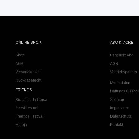
ONLINE SHOP
ABO & MORE
Shop
Bergstolz Abo
AGB
AGB
Versandkosten
Vertriebspartner
Rückgaberecht
Mediadaten
FRIENDS
Haftungsausschl
Bicicletta da Corsa
Sitemap
freeskiers.net
Impressum
Freeride Testival
Datenschutz
Maloja
Kontakt