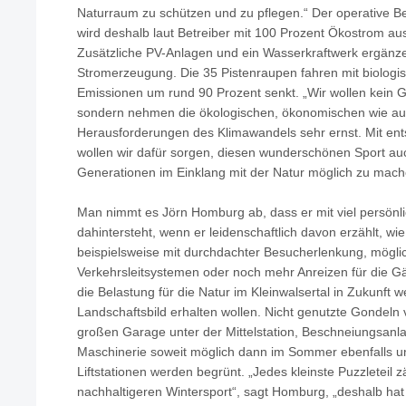
Naturraum zu schützen und zu pflegen.“ Der operative B
wird deshalb laut Betreiber mit 100 Prozent Ökostrom aus
Zusätzliche PV-Anlagen und ein Wasserkraftwerk ergänz
Stromerzeugung. Die 35 Pistenraupen fahren mit biologis
Emissionen um rund 90 Prozent senkt. „Wir wollen kein 
sondern nehmen die ökologischen, ökonomischen wie au
Herausforderungen des Klimawandels sehr ernst. Mit 
wollen wir dafür sorgen, diesen wunderschönen Sport a
Generationen im Einklang mit der Natur möglich zu mach
Man nimmt es Jörn Homburg ab, dass er mit viel persö
dahintersteht, wenn er leidenschaftlich davon erzählt, w
beispielsweise mit durchdachter Besucherlenkung, möglic
Verkehrsleitsystemen oder noch mehr Anreizen für die Gäs
die Belastung für die Natur im Kleinwalsertal in Zukunft 
Landschaftsbild erhalten wollen. Nicht genutzte Gondeln
großen Garage unter der Mittelstation, Beschneiungsanl
Maschinerie soweit möglich dann im Sommer ebenfalls u
Liftstationen werden begrünt. „Jedes kleinste Puzzleteil
nachhaltigeren Wintersport“, sagt Homburg, „deshalb ha