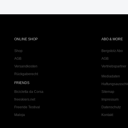
ONLINE SHOP
ABO & MORE
Shop
Bergstolz Abo
AGB
AGB
Versandkosten
Vertriebspartner
Rückgaberecht
Mediadaten
FRIENDS
Haftungsausschl
Bicicletta da Corsa
Sitemap
freeskiers.net
Impressum
Freeride Testival
Datenschutz
Maloja
Kontakt