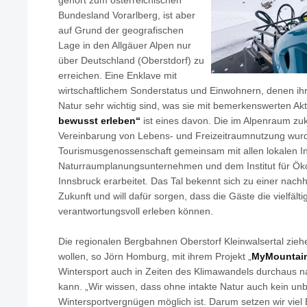
gehört zum österreichischen
Bundesland Vorarlberg, ist aber
auf Grund der geografischen
Lage in den Allgäuer Alpen nur
über Deutschland (Oberstdorf) zu
erreichen. Eine Enklave mit
wirtschaftlichem Sonderstatus und Einwohnern, denen ihr
Natur sehr wichtig sind, was sie mit bemerkenswerten Ak
bewusst erleben“
ist eines davon. Die im Alpenraum zuk
Vereinbarung von Lebens- und Freizeitraumnutzung wur
Tourismusgenossenschaft gemeinsam mit allen lokalen I
Naturraumplanungsunternehmen und dem Institut für Ökol
Innsbruck erarbeitet. Das Tal bekennt sich zu einer nachh
Zukunft und will dafür sorgen, dass die Gäste die vielfäl
verantwortungsvoll erleben können.
Die regionalen Bergbahnen Oberstorf Kleinwalsertal zieh
wollen, so Jörn Homburg, mit ihrem Projekt „
MyMountai
Wintersport auch in Zeiten des Klimawandels durchaus n
kann. „Wir wissen, dass ohne intakte Natur auch kein u
Wintersportvergnügen möglich ist. Darum setzen wir viel 