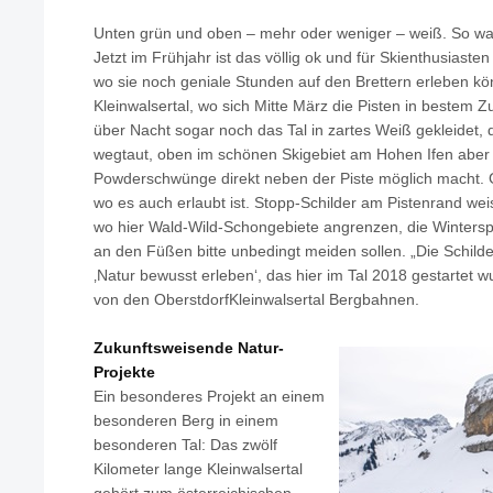
Unten grün und oben – mehr oder weniger – weiß. So war
Jetzt im Frühjahr ist das völlig ok und für Skienthusiasten
wo sie noch geniale Stunden auf den Brettern erleben kö
Kleinwalsertal, wo sich Mitte März die Pisten in bestem Z
über Nacht sogar noch das Tal in zartes Weiß gekleidet, 
wegtaut, oben im schönen Skigebiet am Hohen Ifen aber
Powderschwünge direkt neben der Piste möglich macht. G
wo es auch erlaubt ist. Stopp-Schilder am Pistenrand weis
wo hier Wald-Wild-Schongebiete angrenzen, die Winterspo
an den Füßen bitte unbedingt meiden sollen. „Die Schilder
‚Natur bewusst erleben‘, das hier im Tal 2018 gestartet 
von den OberstdorfKleinwalsertal Bergbahnen.
Zukunftsweisende Natur-
Projekte
Ein besonderes Projekt an einem
besonderen Berg in einem
besonderen Tal: Das zwölf
Kilometer lange Kleinwalsertal