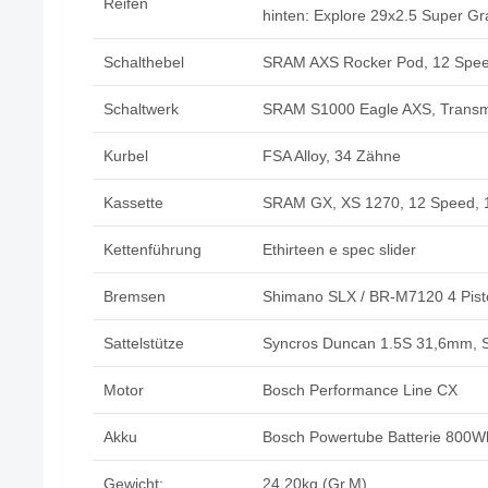
Reifen
hinten: Explore 29x2.5 Super Gra
Schalthebel
SRAM AXS Rocker Pod, 12 Spe
Schaltwerk
SRAM S1000 Eagle AXS, Transm
Kurbel
FSA Alloy, 34 Zähne
Kassette
SRAM GX, XS 1270, 12 Speed,
Kettenführung
Ethirteen e spec slider
Bremsen
Shimano SLX / BR-M7120 4 Pis
Sattelstütze
Syncros Duncan 1.5S 31,6mm,
Motor
Bosch Performance Line CX
Akku
Bosch Powertube Batterie 800W
Gewicht:
24,20kg (Gr.M)