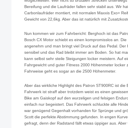
Möglichkeiten. Wer nicht so brutalen Strecken unterwegs 
Bereifung und die Laufräder fallen sehr stabil aus. Wir ha
Carbonlaufräder montiert, mit normalen Maxxis Exo+ Rei
Gewicht von 22,6kg. Aber das ist natürlich mit Zusatzkos
Nun kommen wir zum Fahrbericht: Berghoch ist das Patr
Bosch CX Motor schiebt es einen kompromisslos an. Die Si
angenehm und man bringt viel Druck auf das Pedal. Der H
sensibel und das Rad bleibt immer am Boden. So hat man
kann selbst sehr steile Steigungen locker meistern. Auf e
Fahrgewicht und guter Fitness 2000 Höhenmeter locker z
Fahrweise geht es sogar an die 2500 Höhenmeter.
Aber das wirkliche Highlight des Patron ST900RC ist di
Fahrwerk ist straff aber trotzdem weist es einen gewisse
Bike am Gaiskopf auf den wurzeligen und felsigen Enduro
einfach nur begeistert. Das Fahrwerk schluckte alle Hind
war genügend Gegenhalt vorhanden für Sprünge und gröb
Scott die perfekte Abstimmung gefunden. In engen Kurve
gefragt, denn der Radstand fällt etwas üppiger aus. Aber 