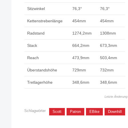
Sitzwinkel
76,3°
76,3°
Kettenstrebenlänge
454mm
454mm
Radstand
1274,2mm
1308mm
Stack
664,2mm
673,3mm
Reach
473,9mm
503,4mm
Überstandshöhe
729mm
732mm
Tretlagerhöhe
348,6mm
348,6mm
Letzte Änderung
Schlagwörter
Scott
Patron
EBike
Downhill