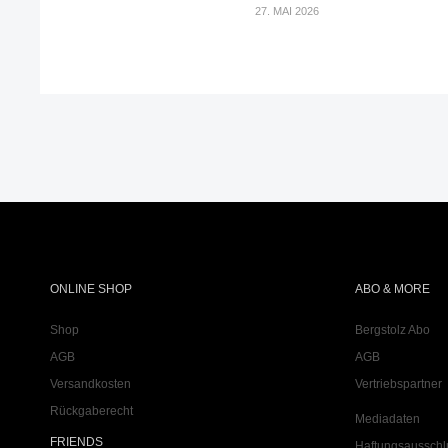
27. MAI 2026
ONLINE SHOP
ABO & MORE
Shop
Bergstolz Abo
AGB
AGB
Versandkosten
Vertriebspartner
Rückgaberecht
Mediadaten
FRIENDS
Haftungsausschl