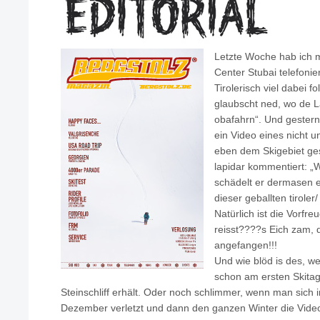
Letzte Woche hab ich m
Center Stubai telefonie
Tirolerisch viel dabei f
glaubscht ned, wo de L
obafahrn“. Und gestern
ein Video eines nicht 
eben dem Skigebiet ge
lapidar kommentiert: „
schädelt er dermasen e
dieser geballten tirole
Natürlich ist die Vorfr
reisst????s Eich zam, 
angefangen!!!
Und wie blöd is des, w
schon am ersten Skita
Steinschliff erhält. Oder noch schlimmer, wenn man sic
Dezember verletzt und dann den ganzen Winter die Video