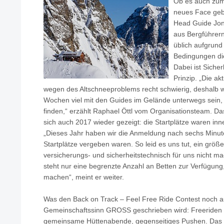
Ob es auch zum
neues Face gebe
Head Guide Jon
aus Bergführer
üblich aufgrund
Bedingungen die
Dabei ist Sicher
Prinzip. „Die ak
wegen des Altschneeproblems recht schwierig, deshalb w
Wochen viel mit den Guides im Gelände unterwegs sein,
finden,“ erzählt Raphael Öttl vom Organisationsteam. D
sich auch 2017 wieder gezeigt: die Startplätze waren in
„Dieses Jahr haben wir die Anmeldung nach sechs Minute
Startplätze vergeben waren. So leid es uns tut, ein größer
versicherungs- und sicherheitstechnisch für uns nicht ma
steht nur eine begrenzte Anzahl an Betten zur Verfügung
machen“, meint er weiter.
Was den Back on Track – Feel Free Ride Contest noch 
Gemeinschaftssinn GROSS geschrieben wird: Freeriden u
gemeinsame Hüttenabende, gegenseitiges Pushen. Das w