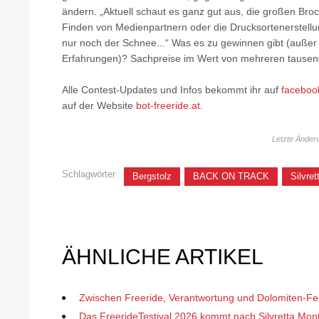
ändern. „Aktuell schaut es ganz gut aus, die großen Br
Finden von Medienpartnern oder die Drucksortenerstellun
nur noch der Schnee...“ Was es zu gewinnen gibt (außer 
Erfahrungen)? Sachpreise im Wert von mehreren tausen
Alle Contest-Updates und Infos bekommt ihr auf
faceboo
auf der Website
bot-freeride.at
.
Letzte Änder
Schlagwörter
Bergstolz
BACK ON TRACK
Silvre
ÄHNLICHE ARTIKEL
Zwischen Freeride, Verantwortung und Dolomiten-Fe
Das FreerideTestival 2026 kommt nach Silvretta Mon