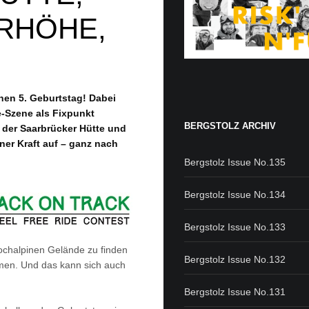
ERHÖHE,
inen 5. Geburtstag! Dabei
e-Szene als Fixpunkt
BERGSTOLZ ARCHIV
f der Saarbrücker Hütte und
ener Kraft auf – ganz nach
Bergstolz Issue No.135
Bergstolz Issue No.134
Bergstolz Issue No.133
hochalpinen Gelände zu finden
Bergstolz Issue No.132
men. Und das kann sich auch
Bergstolz Issue No.131