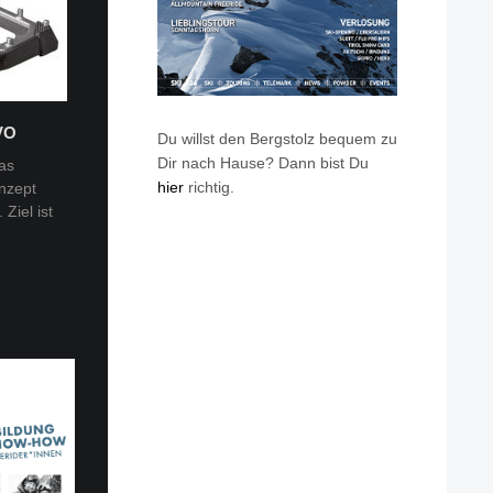
VO
Du willst den Bergstolz bequem zu
Dir nach Hause? Dann bist Du
as
hier
richtig.
nzept
 Tobi
Ziel ist
en: Van
eren die