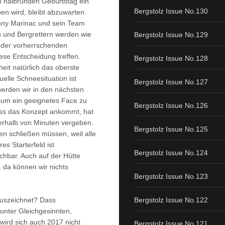
 halbrunden Geburtstag ein
Bergstolz Issue No.130
n wird, bleibt abzuwarten.
ny Marinac und sein Team
n und Bergrettern werden wie
Bergstolz Issue No.129
 der vorherrschenden
se Entscheidung treffen.
Bergstolz Issue No.128
heit natürlich das oberste
tuelle Schneesituation ist
Bergstolz Issue No.127
erden wir in den nächsten
 um ein geeignetes Face zu
Bergstolz Issue No.126
ass das Konzept ankommt, hat
nerhalb von Minuten vergeben.
Bergstolz Issue No.125
n schließen müssen, weil alle
es Starterfeld ist
Bergstolz Issue No.124
chbar. Auch auf der Hütte
, da können wir nichts
Bergstolz Issue No.123
Bergstolz Issue No.122
auszeichnet? Dass
nter Gleichgesinnten,
ird sich auch 2017 nicht
Bergstolz Issue No.121