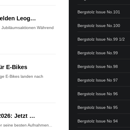
Bergstolz Issue No.101
lfelden Leog…
Bergstolz Issue No.100
nd Jubiläumsaktionen Während
Bergstolz Issue No.99 1/2
Bergstolz Issue No.99
ür E-Bikes
Bergstolz Issue No.98
ge E-Bikes landen nach
Bergstolz Issue No 97
Bergstolz Issue No 96
Bergstolz Issue No 95
2026: Jetzt …
Bergstolz Issue No 94
Wer seine besten Aufnahmen...