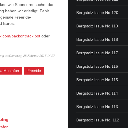
ocken wie Sponsorensuche, das
g haben wir erledigt. Fehlt
Bergstolz Issue No.120
geniale Freeride-
d Euros.
Bergstolz Issue No.119
k.com/backontrack.bot
oder
Bergstolz Issue No.118
Bergstolz Issue No.117
ung amDienstag, 28 Februar 2017 14:27
Bergstolz Issue No.116
tta Montafon
Freeride
Bergstolz Issue No.115
Bergstolz Issue No.114
Bergstolz Issue No.113
eling
Bergstolz Issue No. 112
tafon