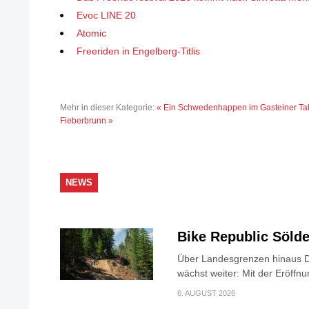
Evoc LINE 20
Atomic
Freeriden in Engelberg-Titlis
Mehr in dieser Kategorie:
« Ein Schwedenhappen im Gasteiner Ta
Fieberbrunn »
NEWS
Bike Republic Söl
Über Landesgrenzen hinaus D
wächst weiter: Mit der Eröffnu
6. AUGUST 2026