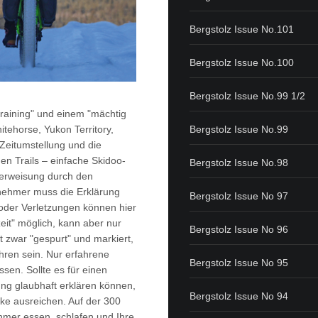
Bergstolz Issue No.101
Bergstolz Issue No.100
Bergstolz Issue No.99 1/2
training" und einem "mächtig
tehorse, Yukon Territory,
Bergstolz Issue No.99
Zeitumstellung und die
en Trails – einfache Skidoo-
Bergstolz Issue No.98
erweisung durch den
ilnehmer muss die Erklärung
Bergstolz Issue No 97
oder Verletzungen können hier
eit" möglich, kann aber nur
Bergstolz Issue No 96
t zwar "gespurt" und markiert,
ren sein. Nur erfahrene
Bergstolz Issue No 95
sen. Sollte es für einen
ung glaubhaft erklären können,
Bergstolz Issue No 94
ke ausreichen. Auf der 300
ehmer essen, schlafen und Ihre