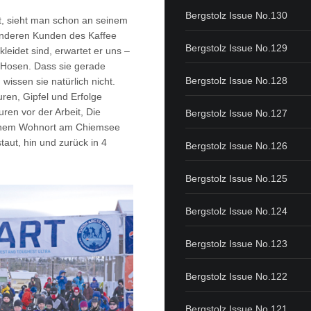
Bergstolz Issue No.130
at, sieht man schon an seinem
anderen Kunden des Kaffee
Bergstolz Issue No.129
eidet sind, erwartet er uns –
en Hosen. Dass sie gerade
Bergstolz Issue No.128
issen sie natürlich nicht.
ouren, Gipfel und Erfolge
ren vor der Arbeit, Die
Bergstolz Issue No.127
seinem Wohnort am Chiemsee
taut, hin und zurück in 4
Bergstolz Issue No.126
Bergstolz Issue No.125
Bergstolz Issue No.124
Bergstolz Issue No.123
Bergstolz Issue No.122
Bergstolz Issue No.121