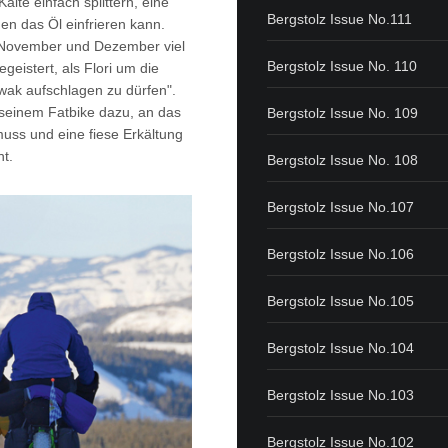
Kälte einfach splittern, eine
Bergstolz Issue No.111
en das Öl einfrieren kann.
im November und Dezember viel
Bergstolz Issue No. 110
geistert, als Flori um die
wak aufschlagen zu dürfen".
seinem Fatbike dazu, an das
Bergstolz Issue No. 109
muss und eine fiese Erkältung
t.
Bergstolz Issue No. 108
Bergstolz Issue No.107
Bergstolz Issue No.106
Bergstolz Issue No.105
Bergstolz Issue No.104
Bergstolz Issue No.103
Bergstolz Issue No.102