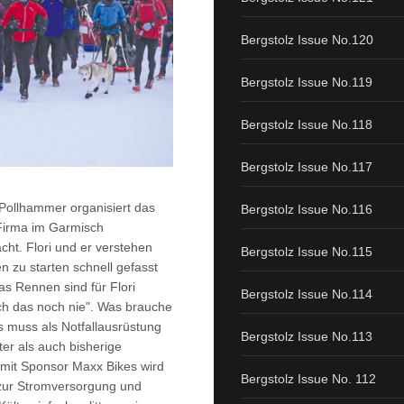
Bergstolz Issue No.120
Bergstolz Issue No.119
Bergstolz Issue No.118
Bergstolz Issue No.117
Pollhammer organisiert das
Bergstolz Issue No.116
 Firma im Garmisch
acht. Flori und er verstehen
Bergstolz Issue No.115
n zu starten schnell gefasst
s Rennen sind für Flori
Bergstolz Issue No.114
ich das noch nie". Was brauche
 muss als Notfallausrüstung
Bergstolz Issue No.113
ter als auch bisherige
 mit Sponsor Maxx Bikes wird
Bergstolz Issue No. 112
zur Stromversorgung und