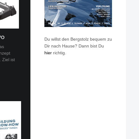
VO
Du willst den Bergstolz bequem zu
Dir nach Hause? Dann bist Du
as
hier
richtig.
nzept
 Tobi
Ziel ist
en: Van
eren die