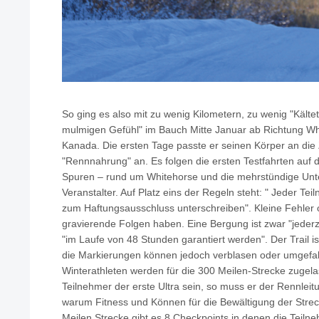
So ging es also mit zu wenig Kilometern, zu wenig "Kälte
mulmigen Gefühl" im Bauch Mitte Januar ab Richtung Whi
Kanada. Die ersten Tage passte er seinen Körper an die 
"Rennnahrung" an. Es folgen die ersten Testfahrten auf d
Spuren – rund um Whitehorse und die mehrstündige Unt
Veranstalter. Auf Platz eins der Regeln steht: " Jeder Te
zum Haftungsausschluss unterschreiben". Kleine Fehler 
gravierende Folgen haben. Eine Bergung ist zwar "jederz
"im Laufe von 48 Stunden garantiert werden". Der Trail is
die Markierungen können jedoch verblasen oder umgefah
Winterathleten werden für die 300 Meilen-Strecke zugelas
Teilnehmer der erste Ultra sein, so muss er der Rennleit
warum Fitness und Können für die Bewältigung der Strec
Meilen Strecke gibt es 8 Checkpoints in denen die Teiln