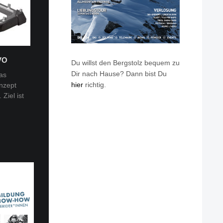
VO
Du willst den Bergstolz bequem zu
Dir nach Hause? Dann bist Du
as
hier
richtig.
nzept
 Tobi
Ziel ist
en: Van
eren die