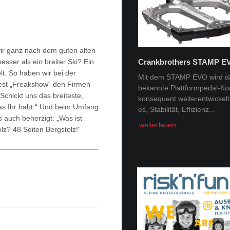
ir ganz nach dem guten alten
sser als ein breiter Ski? Ein
Crankbrothers STAMP E
Tobi Tritscher x Van Deer
lt. So haben wir bei der
Mit dem STAMP EVO wird d
test „Freakshow“ den Firmen
bekannte Plattformpedal-Ko
Im Schnee Zuhause Name:
Schickt uns das breiteste,
konsequent weiterentwickelt. 
Trischer Alter: 31Homespot:
as Ihr habt.“ Und beim Umfang
es, Stabilität, Effizienz...
Schladming, AustriaSponsor
 auch beherzigt: „Was ist
Deer, Norrona Berge faszini
weiterlesen...
lz? 48 Seiten Bergstolz!“
Menschheit -...
weiterlesen...