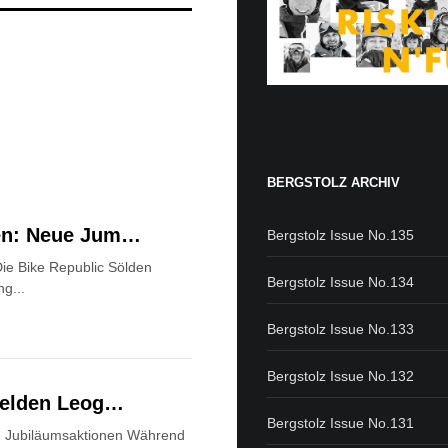
BERGSTOLZ ARCHIV
den: Neue Jum…
Bergstolz Issue No.135
ie Bike Republic Sölden
Bergstolz Issue No.134
ng...
Bergstolz Issue No.133
Bergstolz Issue No.132
lfelden Leog…
Bergstolz Issue No.131
nd Jubiläumsaktionen Während