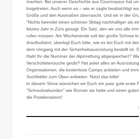
machen. Bei unserer Geschichte aus Courmayeur hat uns
losgetreten. Auch wenn es – wie er sagte beabsichtigt wa
Größe und den Ausmaßen überrascht. Und wir in der Gr
"Nichts beendet einen schönen Skitag nachhaltiger als ein
letztes Jahr in Zürs gesagt. Ein Satz, den wir uns alle i
rufen müssen. Am Wochenende soll der große Schnee ko
drauflosfahrt, überlegt Euch bitte, wie es bei Euch mit
dem Umgang mit der Sicherheitsausrüstung bestellt ist. S
Habt Ihr die Nummer der Alpinrettung abgespeichert? Wan
Verschüttetensuche geübt? Hat jeder alles an Ausrüstung?
Organisationen, die kostenlose Camps anbieten und imme
Suchfelder zum Üben anbieten. Nutzt das bitte!
In diesem Sinne wünschen wir Euch ein paar gute erste Po
"Schrecksekunden" wie Roman sie hatte und einen guten, 
die Powdersaison!