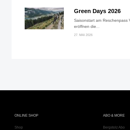
Green Days 2026
Saisonstart am Reschenpass V
eröffnen die...
27. MAI 2026
ONLINE SHOP
ABO & MORE
Shop
Bergstolz Abo