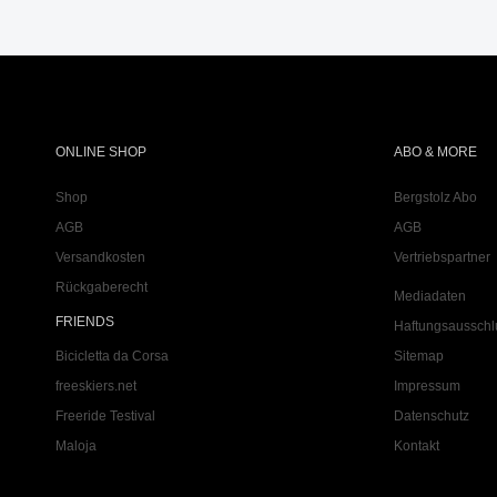
ONLINE SHOP
ABO & MORE
Shop
Bergstolz Abo
AGB
AGB
Versandkosten
Vertriebspartner
Rückgaberecht
Mediadaten
FRIENDS
Haftungsausschl
Bicicletta da Corsa
Sitemap
freeskiers.net
Impressum
Freeride Testival
Datenschutz
Maloja
Kontakt