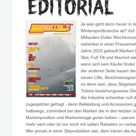
Ja was geht denn heuer in d
Wintersportbranche ab? Auf d
Milliarden-Dollar Mischkonz
nebenbei in einer Pressemel
Jahre 2015 gekauft Marken K
Skis, Full Tilt und Marmot w
wenn sich kein Käufer findet
der anderen Seite bauen die S
neuen Lifte, Beschneiungsan
es denn sein, dass Skigebie
Tickets beziehungsweise Üb
die Industrie scheinbar null 
zugespitzter gefragt - denn Bekleidung und Accessoires 
halbwegs, zumindest bei den Marken die in den letzten Ja
Markenposition und Markenimage getan haben – warum is
mehr wert oder ist nur noch mit satten Rabatten zu verk
Wer jemals in einer Skiproduktion war, dem tränen die Aug