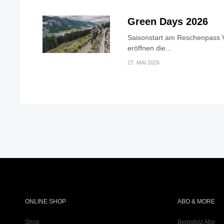
Green Days 2026
Saisonstart am Reschenpass V
eröffnen die...
27. MAI 2026
ONLINE SHOP
ABO & MORE
Shop
Bergstolz Abo