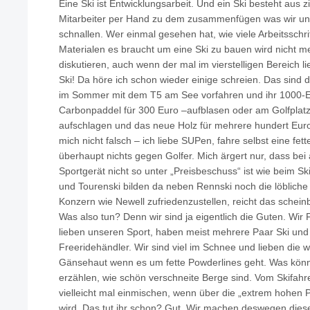
Eine Ski ist Entwicklungsarbeit. Und ein Ski besteht aus zi
Mitarbeiter per Hand zu dem zusammenfügen was wir un
schnallen. Wer einmal gesehen hat, wie viele Arbeitsschr
Materialen es braucht um eine Ski zu bauen wird nicht me
diskutieren, auch wenn der mal im vierstelligen Bereich l
Ski! Da höre ich schon wieder einige schreien. Das sind 
im Sommer mit dem T5 am See vorfahren und ihr 1000-Eur
Carbonpaddel für 300 Euro –aufblasen oder am Golfplatz
aufschlagen und das neue Holz für mehrere hundert Euro
mich nicht falsch – ich liebe SUPen, fahre selbst eine fe
überhaupt nichts gegen Golfer. Mich ärgert nur, dass be
Sportgerät nicht so unter „Preisbeschuss“ ist wie beim Ski
und Tourenski bilden da neben Rennski noch die löblich
Konzern wie Newell zufriedenzustellen, reicht das scheinb
Was also tun? Denn wir sind ja eigentlich die Guten. Wir
lieben unseren Sport, haben meist mehrere Paar Ski und
Freeridehändler. Wir sind viel im Schnee und lieben di
Gänsehaut wenn es um fette Powderlines geht. Was könne
erzählen, wie schön verschneite Berge sind. Vom Skifah
vielleicht mal einmischen, wenn über die „extrem hohen 
wird. Das tut ihr schon? Gut. Wir machen deswegen diese