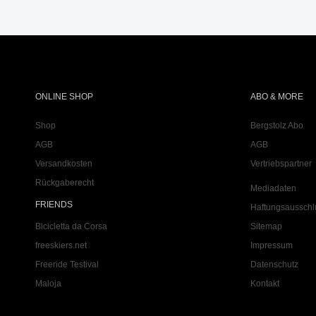
ONLINE SHOP
ABO & MORE
Shop
Bergstolz Abo
AGB
AGB
Versandkosten
Vertriebspartner
Rückgaberecht
Mediadaten
FRIENDS
Haftungsausschl
Bicicletta da Corsa
Sitemap
freeskiers.net
Impressum
Freeride Testival
Datenschutz
Maloja
Kontakt