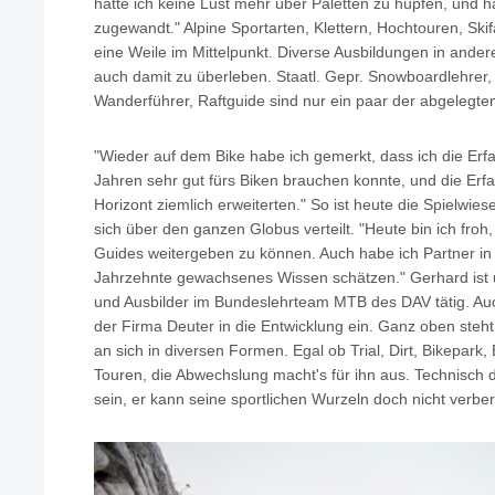
hatte ich keine Lust mehr über Paletten zu hüpfen, und
zugewandt." Alpine Sportarten, Klettern, Hochtouren, S
eine Weile im Mittelpunkt. Diverse Ausbildungen in ander
auch damit zu überleben. Staatl. Gepr. Snowboardlehrer, 
Wanderführer, Raftguide sind nur ein paar der abgelegte
"Wieder auf dem Bike habe ich gemerkt, dass ich die Er
Jahren sehr gut fürs Biken brauchen konnte, und die Er
Horizont ziemlich erweiterten." So ist heute die Spielwi
sich über den ganzen Globus verteilt. "Heute bin ich froh,
Guides weitergeben zu können. Auch habe ich Partner in d
Jahrzehnte gewachsenes Wissen schätzen." Gerhard ist 
und Ausbilder im Bundeslehrteam MTB des DAV tätig. Auc
der Firma Deuter in die Entwicklung ein. Ganz oben steh
an sich in diversen Formen. Egal ob Trial, Dirt, Bikepark
Touren, die Abwechslung macht's für ihn aus. Technisch d
sein, er kann seine sportlichen Wurzeln doch nicht verbe