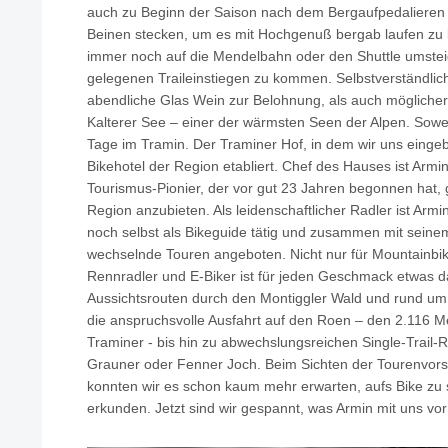
auch zu Beginn der Saison nach dem Bergaufpedalieren 
Beinen stecken, um es mit Hochgenuß bergab laufen zu l
immer noch auf die Mendelbahn oder den Shuttle umste
gelegenen Traileinstiegen zu kommen. Selbstverständlich 
abendliche Glas Wein zur Belohnung, als auch möglicher
Kalterer See – einer der wärmsten Seen der Alpen. Sowe
Tage im Tramin. Der Traminer Hof, in dem wir uns einge
Bikehotel der Region etabliert. Chef des Hauses ist Armi
Tourismus-Pionier, der vor gut 23 Jahren begonnen hat, 
Region anzubieten. Als leidenschaftlicher Radler ist Armi
noch selbst als Bikeguide tätig und zusammen mit sein
wechselnde Touren angeboten. Nicht nur für Mountainbik
Rennradler und E-Biker ist für jeden Geschmack etwas d
Aussichtsrouten durch den Montiggler Wald und rund um
die anspruchsvolle Ausfahrt auf den Roen – den 2.116 
Traminer - bis hin zu abwechslungsreichen Single-Trail
Grauner oder Fenner Joch. Beim Sichten der Tourenvor
konnten wir es schon kaum mehr erwarten, aufs Bike zu
erkunden. Jetzt sind wir gespannt, was Armin mit uns vor