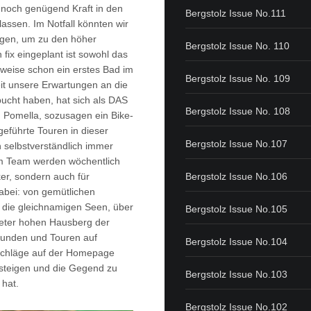
noch genügend Kraft in den
Bergstolz Issue No.111
assen. Im Notfall könnten wir
igen, um zu den höher
Bergstolz Issue No. 110
fix eingeplant ist sowohl das
weise schon ein erstes Bad im
Bergstolz Issue No. 109
it unsere Erwartungen an die
bucht haben, hat sich als DAS
Bergstolz Issue No. 108
n Pomella, sozusagen ein Bike-
geführte Touren in dieser
Bergstolz Issue No.107
n selbstverständlich immer
em Team werden wöchentlich
er, sondern auch für
Bergstolz Issue No.106
abei: von gemütlichen
 die gleichnamigen Seen, über
Bergstolz Issue No.105
Meter hohen Hausberg der
-Runden und Touren auf
Bergstolz Issue No.104
schläge auf der Homepage
 steigen und die Gegend zu
Bergstolz Issue No.103
 hat.
Bergstolz Issue No.102