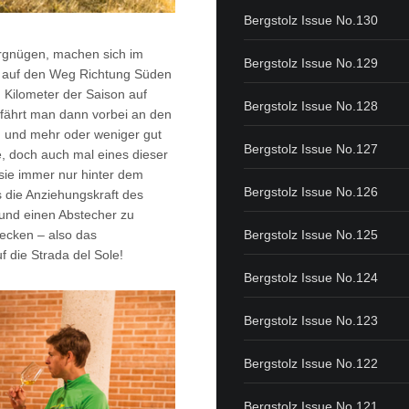
Bergstolz Issue No.130
ergnügen, machen sich im
Bergstolz Issue No.129
se auf den Weg Richtung Süden
 Kilometer der Saison auf
Bergstolz Issue No.128
 fährt man dann vorbei an den
 und mehr oder weniger gut
Bergstolz Issue No.127
e, doch auch mal eines dieser
sie immer nur hinter dem
Bergstolz Issue No.126
s die Anziehungskraft des
und einen Abstecher zu
decken – also das
Bergstolz Issue No.125
f die Strada del Sole!
Bergstolz Issue No.124
Bergstolz Issue No.123
Bergstolz Issue No.122
Bergstolz Issue No.121