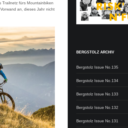
s Trailnetz fürs Mountainbiken
 Vorwand an, dieses Jahr nicht
BERGSTOLZ ARCHIV
Bergstolz Issue No.135
Bergstolz Issue No.134
Bergstolz Issue No.133
Bergstolz Issue No.132
Bergstolz Issue No.131