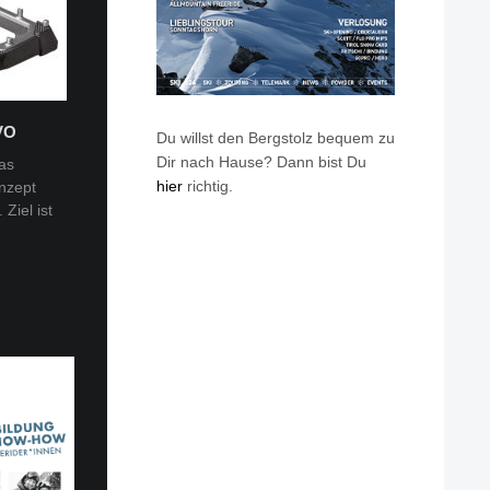
VO
Du willst den Bergstolz bequem zu
Dir nach Hause? Dann bist Du
as
hier
richtig.
nzept
 Tobi
Ziel ist
en: Van
eren die