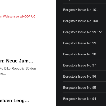
Bergstolz Issue No.101
ch am Weissensee
WHOOP UCI
Bergstolz Issue No.100
Bergstolz Issue No.99 1/2
Bergstolz Issue No.99
Bergstolz Issue No.98
den: Neue Jum…
Bergstolz Issue No 97
ie Bike Republic Sölden
ng...
Bergstolz Issue No 96
Bergstolz Issue No 95
Bergstolz Issue No 94
lfelden Leog…