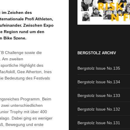
z im Zeichen des
ernationale Profi Athleten,
aufeinander. Zwischen Expo
ie Region rund um den
n Bike Szene.
B Challenge sowie die
BERGSTOLZ ARCHIV
e. Am zweiten
sportliche Highlight des
Bergstolz Issue No.135
Askill, Gee Atherton, Ines
ie Bedeutung des Festivals
Bergstolz Issue No.134
Bergstolz Issue No.133
ungsreiches Programm. Beim
zwei unterschiedlichen
Bergstolz Issue No.132
Junior Trophy mit über 400
alago. Dabei ging es weniger
Bergstolz Issue No.131
paß, Bewegung und erste