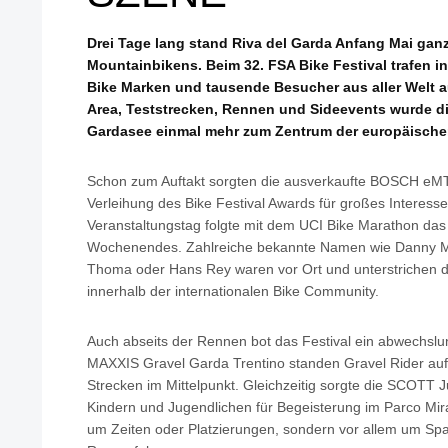
Drei Tage lang stand Riva del Garda Anfang Mai gan
Mountainbikens. Beim 32. FSA Bike Festival trafen int
Bike Marken und tausende Besucher aus aller Welt 
Area, Teststrecken, Rennen und Sideevents wurde d
Gardasee einmal mehr zum Zentrum der europäische
Schon zum Auftakt sorgten die ausverkaufte BOSCH eMT
Verleihung des Bike Festival Awards für großes Interess
Veranstaltungstag folgte mit dem UCI Bike Marathon das 
Wochenendes. Zahlreiche bekannte Namen wie Danny Mac
Thoma oder Hans Rey waren vor Ort und unterstrichen d
innerhalb der internationalen Bike Community.
Auch abseits der Rennen bot das Festival ein abwechsl
MAXXIS Gravel Garda Trentino standen Gravel Rider auf 
Strecken im Mittelpunkt. Gleichzeitig sorgte die SCOTT 
Kindern und Jugendlichen für Begeisterung im Parco Mir
um Zeiten oder Platzierungen, sondern vor allem um S