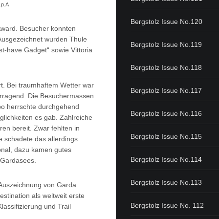
.p.A
Bergstolz Issue No.120
Award. Besucher konnten
. Ausgezeichnet wurden Thule
Bergstolz Issue No.119
st-have Gadget“ sowie Vittoria
Bergstolz Issue No.118
t. Bei traumhaftem Wetter war
Bergstolz Issue No.117
orragend. Die Besuchermassen
xpo herrschte durchgehend
Bergstolz Issue No.116
öglichkeiten es gab. Zahlreiche
en bereit. Zwar fehlten in
Bergstolz Issue No.115
e schadete das allerdings
onal, dazu kamen gutes
Bergstolz Issue No.114
s Gardasees.
Bergstolz Issue No.113
ie Auszeichnung von Garda
estination als weltweit erste
Bergstolz Issue No. 112
lassifizierung und Trail