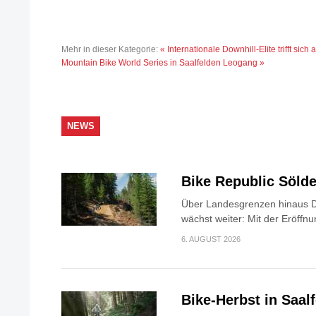
Mehr in dieser Kategorie:
« Internationale Downhill-Elite trifft si
Mountain Bike World Series in Saalfelden Leogang »
NEWS
Bike Republic Söl
Über Landesgrenzen hinaus D
wächst weiter: Mit der Eröffnu
6. AUGUST 2026
Bike-Herbst in Saa