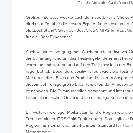
Foto: Jan Volbracht / Garda Dolomiti S
Großes Interesse weckte auch der neue Biker’s Choice 
direkt vor Ort über die besten Expo Auftritte abstimmen
als „Best Stand“, Sher als „Best Crew“, MIPS für das „Mu
für die „Best Experience“.
Auch wir waren vergangenes Wochenende in Riva vor Or
die Stimmung rund um das Festivalgelände erneut herv
waren beeindruckend und auf den Trails sowie in der E
reger Betrieb. Besonders positiv fiel auf, wie viele Testm
Marken stellten Bikes und Produkte direkt zum Ausprobier
diesem Jahr einige große Bike Hersteller, der Atmosphär
keineswegs. Die Stimmung blieb entspannt und internati
Essen, italienisches Gelati und die einmalige Kulisse de
Ein weiterer wichtiger Meilenstein für die Region war d
Trentino mit der ITRS Gold Zertifizierung. Damit gilt die D
Region mit international anerkanntem Standard für Trail K
Management.