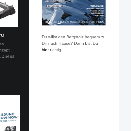
VO
Du willst den Bergstolz bequem zu
Dir nach Hause? Dann bist Du
as
hier
richtig.
nzept
 Tobi
Ziel ist
en: Van
eren die