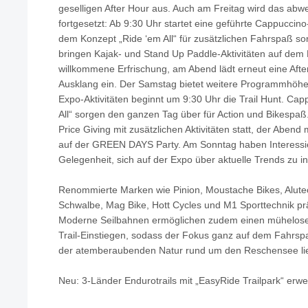
geselligen After Hour aus. Auch am Freitag wird das a
fortgesetzt: Ab 9:30 Uhr startet eine geführte Cappuccino
dem Konzept „Ride ‘em All“ für zusätzlichen Fahrspaß so
bringen Kajak- und Stand Up Paddle-Aktivitäten auf de
willkommene Erfrischung, am Abend lädt erneut eine Aft
Ausklang ein. Der Samstag bietet weitere Programmhöh
Expo-Aktivitäten beginnt um 9:30 Uhr die Trail Hunt. Ca
All“ sorgen den ganzen Tag über für Action und Bikespaß
Price Giving mit zusätzlichen Aktivitäten statt, der Abend
auf der GREEN DAYS Party. Am Sonntag haben Interessie
Gelegenheit, sich auf der Expo über aktuelle Trends zu i
Renommierte Marken wie Pinion, Moustache Bikes, Alu
Schwalbe, Mag Bike, Hott Cycles und M1 Sporttechnik prä
Moderne Seilbahnen ermöglichen zudem einen mühelos
Trail-Einstiegen, sodass der Fokus ganz auf dem Fahrsp
der atemberaubenden Natur rund um den Reschensee lie
Neu: 3-Länder Endurotrails mit „EasyRide Trailpark“ erwei