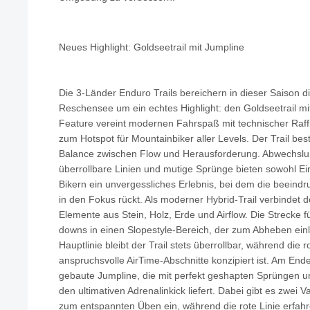
Neues Highlight: Goldseetrail mit Jumpline
Die 3-Länder Enduro Trails bereichern in dieser Saison 
Reschensee um ein echtes Highlight: den Goldseetrail mi
Feature vereint modernen Fahrspaß mit technischer Raf
zum Hotspot für Mountainbiker aller Levels. Der Trail bes
Balance zwischen Flow und Herausforderung. Abwechslu
überrollbare Linien und mutige Sprünge bieten sowohl Ei
Bikern ein unvergessliches Erlebnis, bei dem die beeindr
in den Fokus rückt. Als moderner Hybrid-Trail verbindet d
Elemente aus Stein, Holz, Erde und Airflow. Die Strecke f
downs in einen Slopestyle-Bereich, der zum Abheben einl
Hauptlinie bleibt der Trail stets überrollbar, während die ro
anspruchsvolle AirTime-Abschnitte konzipiert ist. Am Ende
gebaute Jumpline, die mit perfekt geshapten Sprüngen 
den ultimativen Adrenalinkick liefert. Dabei gibt es zwei V
zum entspannten Üben ein, während die rote Linie erfah