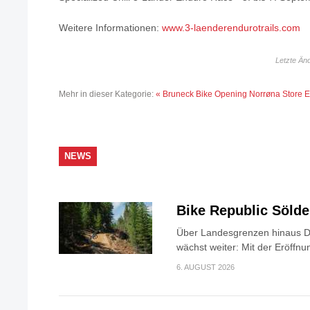
Weitere Informationen:
www.3-laenderendurotrails.com
Letzte Än
Mehr in dieser Kategorie:
« Bruneck Bike Opening
Norrøna Store 
NEWS
Bike Republic Söld
Über Landesgrenzen hinaus Di
wächst weiter: Mit der Eröffnun
6. AUGUST 2026