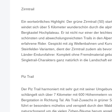
Zirmtrail
Ein wortwörtliches Highlight: Der grüne Zirmtrail (S0) sta
windet sich über 5 Kilometer wunderschön durch die alp
Bergkastel Hochplateau. Er ist nicht nur einer der leicht
schönsten und abwechslungsreichsten Trails in den Alpen 
erfahrene Rider. Gespickt mit zig Wellenbahnen und Kur
Steinfelder-Varianten, dient der Zirmtrail zudem als be
Länder-Endurofahrer. Komplett ohne Fremdmaterial gebau
Singletrail-Charakters ganz natürlich in die Landschaft ein
Piz Trail
Der Piz Trail harmoniert mit sehr gut mit seiner Umgebung
schlängelt sich über 7 Kilometer mit 600 Höhenmetern v
Bergstation in Richtung Tal. Als Trail-Zuwachs in grüner Sc
führt er besonders mühelos und verspielt durch den Wal
naturschonend um die vielen Zirben-Bäume herum angele