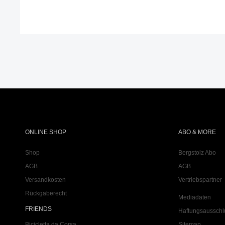
ONLINE SHOP
ABO & MORE
Shop
Bergstolz Abo
AGB
AGB
Versandkosten
Vertriebspartner
Rückgaberecht
Mediadaten
FRIENDS
Haftungsausschl
Bicicletta da Corsa
Sitemap