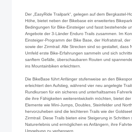
Der „EasyRide Trailpark“, gelegen auf dem Bergkastel-H
Höhe, bietet neben der Bikebase ein erweitertes Bikepar
Bedingungen für Bike-Einsteiger und fasst bestehende un
Angebote der 3-Länder Enduro Trails zusammen. Im Konz
Einsteiger-Programm der Bike Base, der Hofratstrail, der 
sowie der Zirmtrail. Alle Strecken sind so gestaltet, dass
Umfeld erste Bike-Erfahrungen sammeln und sich schrittw
sanftem Gefälle, überschaubaren Routen und spannenden 
ins Mountainbiken erleichtern.
Die BikeBase führt Anfänger stufenweise an den Bikespo
erleichtert den Aufstieg, während vier neu angelegte Trai
Rundkursen für ein sicheres und unterhaltsames Fahrerle
die ihre Fähigkeiten weiterentwickeln möchten, bietet der
Elemente wie Mini-Jumps, Doubles, Steinfelder und Nor
hervorzuheben sind die leichteren Trails wie der Goldseetr
Zirmtrail. Diese Trails bieten eine Steigerung in Schritte
Naturerlebnis und ermöglichen es Anfängern, ihre Fahrtec
Umgebung zu verbessern.