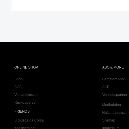
ONLINE SHOP
ABO & MORE
Shop
Bergstolz Abo
AGB
AGB
Versandkosten
Vertriebspartner
Rückgaberecht
Mediadaten
FRIENDS
Haftungsausschl
Bicicletta da Corsa
Sitemap
freeskiers.net
Impressum