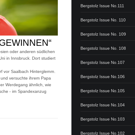
Bergstolz Issue No.111
Bergstolz Issue No. 110
Bergstolz Issue No. 109
 GEWINNEN“
Bergstolz Issue No. 108
sien oder anderen südlichen
ni in Innsbruck. Dort studiert
Bergstolz Issue No.107
rf vor Saalbach Hinterglemm.
Bergstolz Issue No.106
ft und versuchte ihrem Papa
cher Werdegang ähnlich, wie
Bergstolz Issue No.105
sische - im Spandexanzug
Bergstolz Issue No.104
Bergstolz Issue No.103
Bergstolz Issue No.102