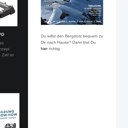
VO
Du willst den Bergstolz bequem zu
Dir nach Hause? Dann bist Du
as
hier
richtig.
nzept
 Tobi
Ziel ist
en: Van
eren die