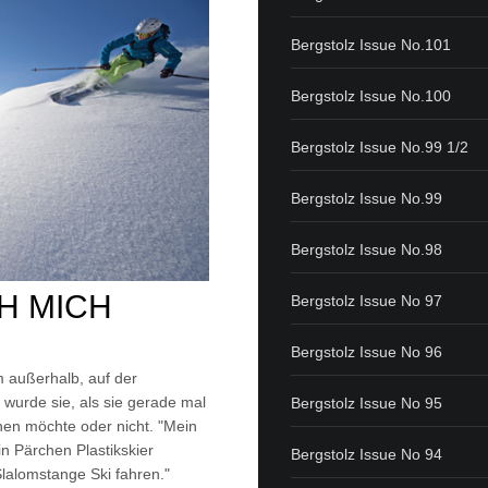
Bergstolz Issue No.101
Bergstolz Issue No.100
Bergstolz Issue No.99 1/2
Bergstolz Issue No.99
Bergstolz Issue No.98
 MICH W
Bergstolz Issue No 97
Bergstolz Issue No 96
 außerhalb, auf der
 wurde sie, als sie gerade mal
Bergstolz Issue No 95
rnen möchte oder nicht. "Mein
in Pärchen Plastikskier
Bergstolz Issue No 94
Slalomstange Ski fahren."