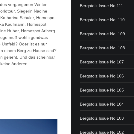
s des vergangenen Winter
Bergstolz Issue No.111
Worldtour, Siegerin Nadine
 Katharina Schuler, Homespot
Bergstolz Issue No. 110
elika Kaufmann, Homespot
aine Huber, Homespot Arlberg.
Bergstolz Issue No. 109
 Wiege muß wohl irgendwas
 Umfeld? Oder ist es nur
Bergstolz Issue No. 108
 an einem Berg zu Hause sind?
en gelernt. Und das scheinbar
Bergstolz Issue No.107
 keine Anderen.
Bergstolz Issue No.106
Bergstolz Issue No.105
Bergstolz Issue No.104
Bergstolz Issue No.103
Bergstolz Issue No.102