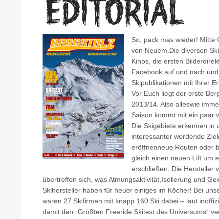
So, pack mas wieder! Mitte 
von Neuem.Die diversen Skif
Kinos, die ersten Bilderdire
Facebook auf und nach und
Skipublikationen mit Ihrer E
Vor Euch liegt der erste Ber
2013/14. Also alleswie imme
Saison kommt mit ein paar w
Die Skigebiete erkennen in
interessanter werdende Zie
eröffnenneue Routen oder ba
gleich einen neuen Lift um 
erschließen. Die Hersteller
übertreffen sich, was Atmungsaktivität,Isolierung und Ge
Skihersteller haben für heuer einiges im Köcher! Bei uns
waren 27 Skifirmen mit knapp 160 Ski dabei – laut inoffiz
damit den „Größten Freeride Skitest des Universums“ ver