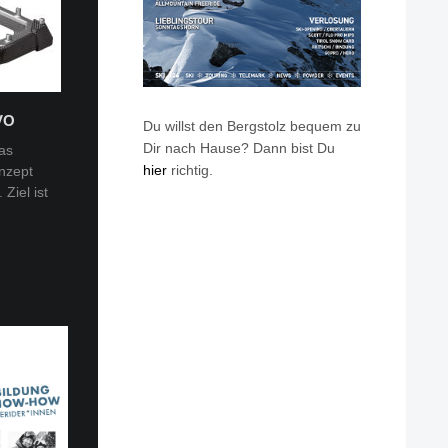
VO
Du willst den Bergstolz bequem zu
Dir nach Hause? Dann bist Du
as
hier
richtig.
nzept
 Tobi
Ziel ist
en: Van
eren die