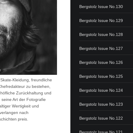
Bergstolz Issue No.130
Bergstolz Issue No.129
Bergstolz Issue No.128
Bergstolz Issue No.127
Bergstolz Issue No.126
Bergstolz Issue No.125
 Skate-Kleidung, freundliche
Chefredakteur zu bestehen,
Bergstolz Issue No.124
e höfliche Zurückhaltung und
h seine Art der Fotografie
Bergstolz Issue No.123
tiger Wertigkeit und
 verlangen nach
Bergstolz Issue No.122
chichten preis.
Bergstolz Issue No.121