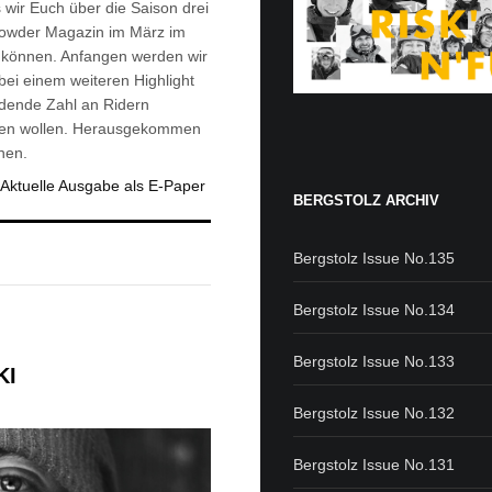
 wir Euch über die Saison drei
Powder Magazin im März im
n können. Anfangen werden wir
 bei einem weiteren Highlight
rdende Zahl an Ridern
bauen wollen. Herausgekommen
hen.
Aktuelle Ausgabe als E-Paper
BERGSTOLZ ARCHIV
Bergstolz Issue No.135
Bergstolz Issue No.134
Bergstolz Issue No.133
KI
Bergstolz Issue No.132
Bergstolz Issue No.131