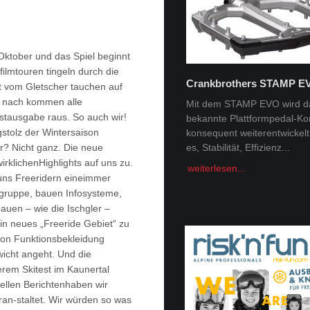
Oktober und das Spiel beginnt
ilmtouren tingeln durch die
Crankbrothers STAMP E
kt vom Gletscher tauchen auf
Tobi Tritscher x Van Deer
 nach kommen alle
Mit dem STAMP EVO wird d
rstausgabe raus. So auch wir!
bekannte Plattformpedal-Ko
Im Schnee Zuhause Name:
gstolz der Wintersaison
konsequent weiterentwickelt. 
Trischer Alter: 31Homespot:
r? Nicht ganz. Die neue
es, Stabilität, Effizienz...
Schladming, AustriaSponsor
Deer, Norrona Berge faszini
irklichenHighlights auf uns zu.
weiterlesen...
Menschheit -...
 uns Freeridern eineimmer
lgruppe, bauen Infosysteme,
weiterlesen...
uen – wie die Ischgler –
ein neues „Freeride Gebiet“ zu
 von Funktionsbekleidung
wicht angeht. Und die
erem Skitest im Kaunertal
iellen Berichtenhaben wir
an-staltet. Wir würden so was