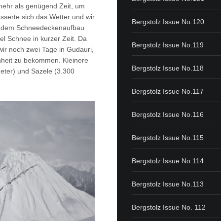
mehr als genügend Zeit, um
sserte sich das Wetter und wir
Bergstolz Issue No.120
nd dem Schneedeckenaufbau
el Schnee in kurzer Zeit. Da
Bergstolz Issue No.119
ir noch zwei Tage in Gudauri,
nheit zu bekommen. Kleinere
Bergstolz Issue No.118
Meter) und Sazele (3.300
Bergstolz Issue No.117
Bergstolz Issue No.116
Bergstolz Issue No.115
Bergstolz Issue No.114
Bergstolz Issue No.113
Bergstolz Issue No. 112