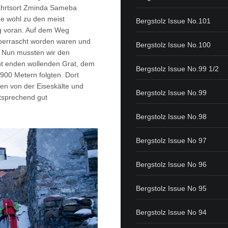
fahrtsort Zminda Sameba
he wohl zu den meist
Bergstolz Issue No.101
gig voran. Auf dem Weg
̈berrascht worden waren und
Bergstolz Issue No.100
 Nun mussten wir den
ht enden wollenden Grat, dem
Bergstolz Issue No.99 1/2
900 Metern folgten. Dort
en von der Eiseskälte und
Bergstolz Issue No.99
sprechend gut
Bergstolz Issue No.98
Bergstolz Issue No 97
Bergstolz Issue No 96
Bergstolz Issue No 95
Bergstolz Issue No 94