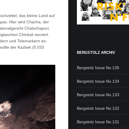
hzettel, das kleine Land auf
pas. Hier wird Chacha, der
ationalgericht Chatschapuri,
igtaschen Chinkali serviert.
rdern und Telemarkern an,
sollte der Kazbek (5.033
BERGSTOLZ ARCHIV
Bergstolz Issue No.135
Bergstolz Issue No.134
Bergstolz Issue No.133
Bergstolz Issue No.132
Bergstolz Issue No.131