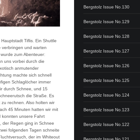
Bergstolz Issue No.130
Bergstolz Issue No.129
Bergstolz Issue No.128
auptstadt Tiflis. Ein Shuttle
ge verbringen und warten
Bergstolz Issue No.127
in wurde zum Abenteuer:
an uns vorbei durch die
Bergstolz Issue No.126
 exotisch anmutender
chtung machte sich schnell
Bergstolz Issue No.125
äufigen Schlaglöcher immer
ir durch Schnee, und 15
Bergstolz Issue No.124
Schneerutsch die Straße. Es
zu rechnen. Also holten wir
ch 45 Minuten hatten wir mit
Bergstolz Issue No.123
d konnten unsere Fahrt
s, der Regen ging in Schnee
Bergstolz Issue No.122
 zwei folgenden Tagen schneite
luchtversuch, der im Whiteout
Bergstolz Issue No.121