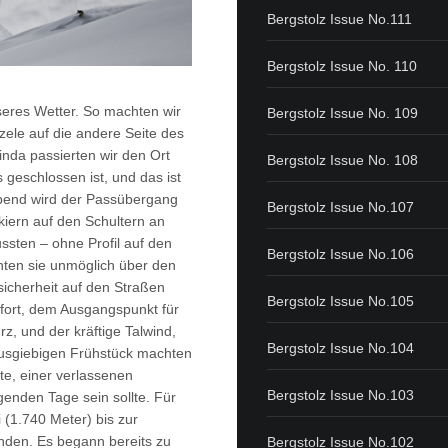
Bergstolz Issue No.111
Bergstolz Issue No. 110
seres Wetter. So machten wir
Bergstolz Issue No. 109
azele auf die andere Seite des
da passierten wir den Ort
Bergstolz Issue No. 108
 geschlossen ist, und das ist
Abend wird der Passübergang
Bergstolz Issue No.107
kiern auf den Schultern an
ussten – ohne Profil auf den
Bergstolz Issue No.106
nten sie unmöglich über den
sicherheit auf den Straßen
Bergstolz Issue No.105
ort, dem Ausgangspunkt für
z, und der kräftige Talwind,
Bergstolz Issue No.104
usgiebigen Frühstück machten
te, einer verlassenen
Bergstolz Issue No.103
lgenden Tage sein sollte. Für
(1.740 Meter) bis zur
unden. Es begann bereits zu
Bergstolz Issue No.102