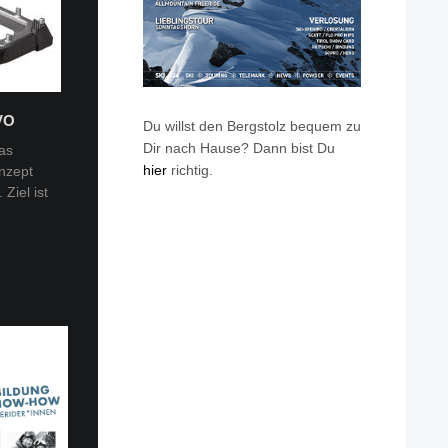
VO
Du willst den Bergstolz bequem zu
Dir nach Hause? Dann bist Du
as
hier
richtig.
nzept
 Tobi
Ziel ist
en: Van
eren die