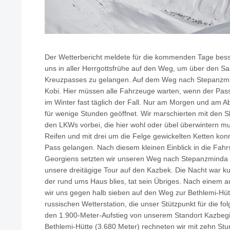
Der Wetterbericht meldete für die kommenden Tage bes
uns in aller Herrgottsfrühe auf den Weg, um über den S
Kreuzpasses zu gelangen. Auf dem Weg nach Stepanzmin
Kobi. Hier müssen alle Fahrzeuge warten, wenn der Pass
im Winter fast täglich der Fall. Nur am Morgen und am 
für wenige Stunden geöffnet. Wir marschierten mit den S
den LKWs vorbei, die hier wohl oder übel überwintern m
Reifen und mit drei um die Felge gewickelten Ketten kon
Pass gelangen. Nach diesem kleinen Einblick in die Fahr
Georgiens setzten wir unseren Weg nach Stepanzminda f
unsere dreitägige Tour auf den Kazbek. Die Nacht war kur
der rund ums Haus blies, tat sein Übriges. Nach einem a
wir uns gegen halb sieben auf den Weg zur Bethlemi-Hüt
russischen Wetterstation, die unser Stützpunkt für die fo
den 1.900-Meter-Aufstieg von unserem Standort Kazbegi 
Bethlemi-Hütte (3.680 Meter) rechneten wir mit zehn St