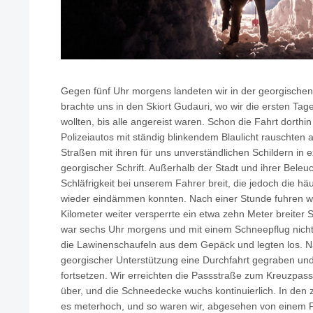
Gegen fünf Uhr morgens landeten wir in der georgischen H
brachte uns in den Skiort Gudauri, wo wir die ersten Ta
wollten, bis alle angereist waren. Schon die Fahrt dorth
Polizeiautos mit ständig blinkendem Blaulicht rauschten 
Straßen mit ihren für uns unverständlichen Schildern in
georgischer Schrift. Außerhalb der Stadt und ihrer Beleu
Schläfrigkeit bei unserem Fahrer breit, die jedoch die h
wieder eindämmen konnten. Nach einer Stunde fuhren w
Kilometer weiter versperrte ein etwa zehn Meter breiter 
war sechs Uhr morgens und mit einem Schneepflug nicht 
die Lawinenschaufeln aus dem Gepäck und legten los. Na
georgischer Unterstützung eine Durchfahrt gegraben un
fortsetzen. Wir erreichten die Passstraße zum Kreuzpas
über, und die Schneedecke wuchs kontinuierlich. In den
es meterhoch, und so waren wir, abgesehen von einem F