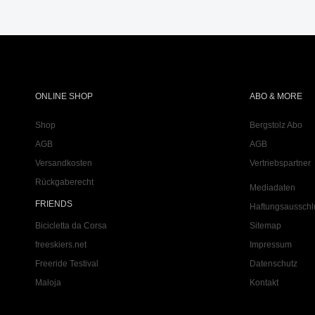
ONLINE SHOP
ABO & MORE
Shop
Bergstolz Abo
AGB
AGB
Versandkosten
Vertriebspartner
Rückgaberecht
Mediadaten
FRIENDS
Haftungsausschl
Bicicletta da Corsa
Sitemap
freeskiers.net
Impressum
Freeride Testival
Datenschutz
Maloja
Kontakt