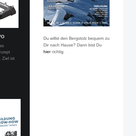
VO
Du willst den Bergstolz bequem zu
Dir nach Hause? Dann bist Du
as
hier
richtig.
nzept
 Tobi
Ziel ist
en: Van
eren die