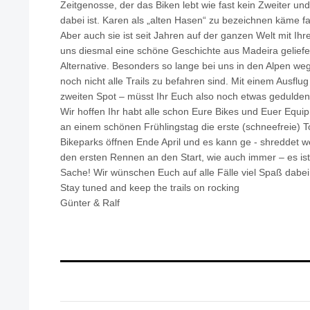
Zeitgenosse, der das Biken lebt wie fast kein Zweiter un
dabei ist. Karen als „alten Hasen“ zu bezeichnen käme fas
Aber auch sie ist seit Jahren auf der ganzen Welt mit Ih
uns diesmal eine schöne Geschichte aus Madeira geliefer
Alternative. Besonders so lange bei uns in den Alpen we
noch nicht alle Trails zu befahren sind. Mit einem Ausf
zweiten Spot – müsst Ihr Euch also noch etwas gedulden
Wir hoffen Ihr habt alle schon Eure Bikes und Euer Equi
an einem schönen Frühlingstag die erste (schneefreie) To
Bikeparks öffnen Ende April und es kann ge - shreddet w
den ersten Rennen an den Start, wie auch immer – es ist 
Sache! Wir wünschen Euch auf alle Fälle viel Spaß dabei
Stay tuned and keep the trails on rocking
Günter & Ralf