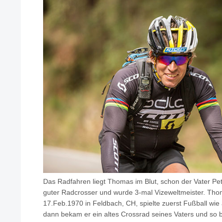
Das Radfahren liegt Thomas im Blut, schon der Vater Pet
guter Radcrosser und wurde 3-mal Vizeweltmeister. Tho
17.Feb.1970 in Feldbach, CH, spielte zuerst Fußball wie 
dann bekam er ein altes Crossrad seines Vaters und so 