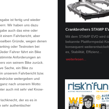
sgabe ist fertig und wieder
iern: Wir haben uns dazu
Crankbrothers STAMP E
sgabe auch das eine oder
Tobi Tritscher x Van Deer
it einem Fahrbericht, aber
Mit dem STAMP EVO wird d
ieselben Gründe, wegen denen
bekannte Plattformpedal-Ko
Im Schnee Zuhause Name:
Ranking oder Testnoten bei
konsequent weiterentwickelt. 
Trischer Alter: 31Homespot:
Jeder Fahrer fährt ein Bike
es, Stabilität, Effizienz...
Schladming, AustriaSponsor
Deer, Norrona Berge faszini
estimmte Anforderungen an
weiterlesen...
Menschheit -...
ders von seinem Bike zurück.
ive Sache, ein Bike zu
weiterlesen...
r in unserem Fahrbericht bzw.
indrücke weitergeben und
as ganz nach unserem Motto:
ter auch mit sehr viel Know-
chknecht, der es es in
n sehr authentischer