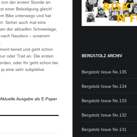
d von der ersten Stunde an
t einer Beleidigung gleich!
rem Bike unterwegs und hat
t. Sicher auch mal eine
gen der aktuellen Schneelage,
lug nach Nauders – unserem
.
pment bereit und geht schon
BERGSTOLZ ARCHIV
ur oder Trail an. Die ersten
erden, oder Ihr geht schon bei
ja eine sehr subjektive
Bergstolz Issue No.135
.
Bergstolz Issue No.134
Aktuelle Ausgabe als E-Paper
Bergstolz Issue No.133
Bergstolz Issue No.132
Bergstolz Issue No.131