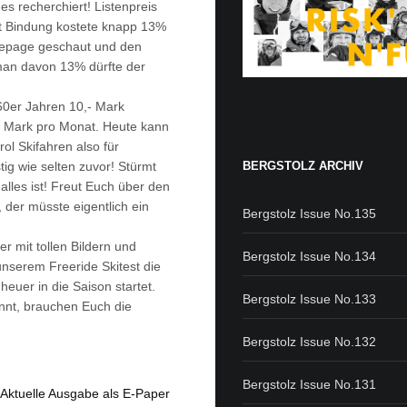
es recherchiert! Listenpreis
it Bindung kostete knapp 13%
mepage geschaut und den
an davon 13% dürfte der
60er Jahren 10,- Mark
- Mark pro Monat. Heute kann
l Skifahren also für
BERGSTOLZ ARCHIV
tig wie selten zuvor! Stürmt
alles ist! Freut Euch über den
er müsste eigentlich ein
Bergstolz Issue No.135
r mit tollen Bildern und
Bergstolz Issue No.134
nserem Freeride Skitest die
heuer in die Saison startet.
Bergstolz Issue No.133
nnt, brauchen Euch die
Bergstolz Issue No.132
Bergstolz Issue No.131
Aktuelle Ausgabe als E-Paper