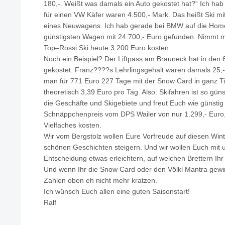
180,-. Weißt was damals ein Auto gekostet hat?“ Ich hab 
für einen VW Käfer waren 4.500,- Mark. Das heißt Ski m
eines Neuwagens. Ich hab gerade bei BMW auf die Ho
günstigsten Wagen mit 24.700,- Euro gefunden. Nimmt m
Top–Rossi Ski heute 3.200 Euro kosten.
Noch ein Beispiel? Der Liftpass am Brauneck hat in den 
gekostet. Franz????s Lehrlingsgehalt waren damals 25,
man für 771 Euro 227 Tage mit der Snow Card in ganz Tiro
theoretisch 3,39 Euro pro Tag. Also: Skifahren ist so güns
die Geschäfte und Skigebiete und freut Euch wie günstig 
Schnäppchenpreis vom DPS Wailer von nur 1.299,- Euro, d
Vielfaches kosten.
Wir vom Bergstolz wollen Eure Vorfreude auf diesen Winte
schönen Geschichten steigern. Und wir wollen Euch mit u
Entscheidung etwas erleichtern, auf welchen Brettern Ihr 
Und wenn Ihr die Snow Card oder den Völkl Mantra gewi
Zahlen oben eh nicht mehr kratzen.
Ich wünsch Euch allen eine guten Saisonstart!
Ralf