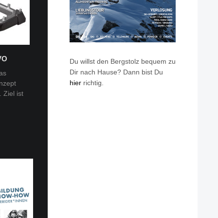
VO
Du willst den Bergstolz bequem zu
Dir nach Hause? Dann bist Du
as
hier
richtig.
nzept
 Tobi
Ziel ist
en: Van
eren die