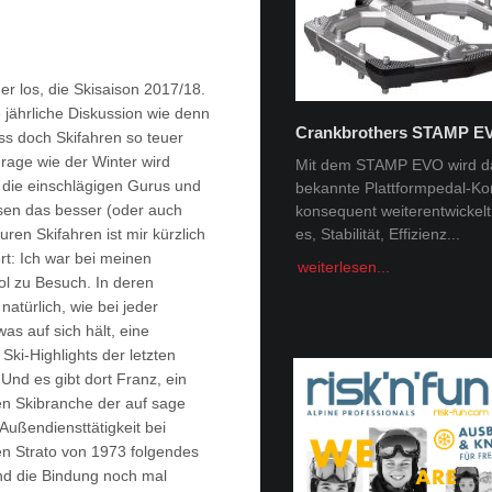
der los, die Skisaison 2017/18.
e jährliche Diskussion wie denn
Crankbrothers STAMP E
ss doch Skifahren so teuer
Tobi Tritscher x Van Deer
Frage wie der Winter wird
Mit dem STAMP EVO wird d
f die einschlägigen Gurus und
bekannte Plattformpedal-Ko
Im Schnee Zuhause Name:
ssen das besser (oder auch
konsequent weiterentwickelt. 
Trischer Alter: 31Homespot:
ren Skifahren ist mir kürzlich
es, Stabilität, Effizienz...
Schladming, AustriaSponsor
Deer, Norrona Berge faszini
rt: Ich war bei meinen
weiterlesen...
Menschheit -...
l zu Besuch. In deren
natürlich, wie bei jeder
weiterlesen...
as auf sich hält, eine
Ski-Highlights der letzten
Und es gibt dort Franz, ein
en Skibranche der auf sage
Außendiensttätigkeit bei
den Strato von 1973 folgendes
Und die Bindung noch mal