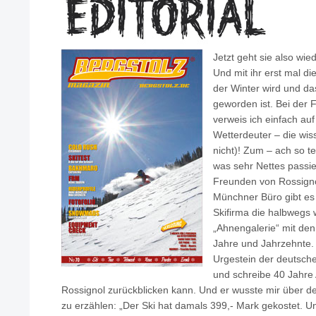
Jetzt geht sie also wie
Und mit ihr erst mal di
der Winter wird und da
geworden ist. Bei der 
verweis ich einfach au
Wetterdeuter – die wi
nicht)! Zum – ach so teu
was sehr Nettes passie
Freunden von Rossigno
Münchner Büro gibt es 
Skifirma die halbwegs w
„Ahnengalerie“ mit den 
Jahre und Jahrzehnte. 
Urgestein der deutsch
und schreibe 40 Jahre 
Rossignol zurückblicken kann. Und er wusste mir über 
zu erzählen: „Der Ski hat damals 399,- Mark gekostet. 