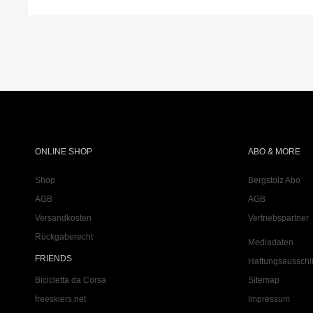
ONLINE SHOP
ABO & MORE
Shop
Bergstolz Abo
AGB
AGB
Versandkosten
Vertriebspartner
Rückgaberecht
Mediadaten
FRIENDS
Haftungsausschl
Bicicletta da Corsa
Sitemap
freeskiers.net
Impressum