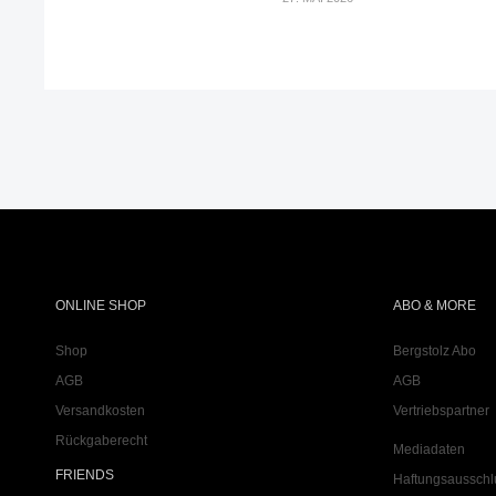
ONLINE SHOP
ABO & MORE
Shop
Bergstolz Abo
AGB
AGB
Versandkosten
Vertriebspartner
Rückgaberecht
Mediadaten
FRIENDS
Haftungsausschl