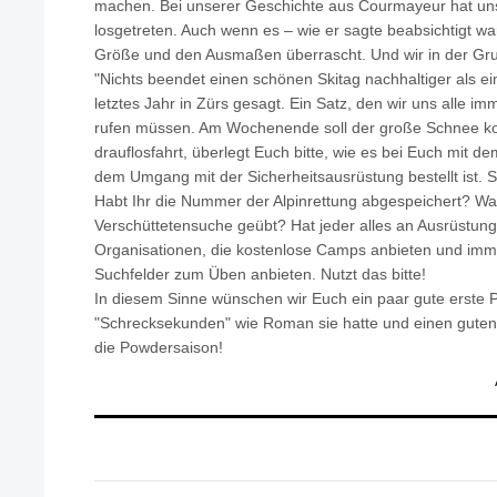
machen. Bei unserer Geschichte aus Courmayeur hat uns
losgetreten. Auch wenn es – wie er sagte beabsichtigt wa
Größe und den Ausmaßen überrascht. Und wir in der Gr
"Nichts beendet einen schönen Skitag nachhaltiger als ein
letztes Jahr in Zürs gesagt. Ein Satz, den wir uns alle i
rufen müssen. Am Wochenende soll der große Schnee ko
drauflosfahrt, überlegt Euch bitte, wie es bei Euch mit
dem Umgang mit der Sicherheitsausrüstung bestellt ist. S
Habt Ihr die Nummer der Alpinrettung abgespeichert? Wan
Verschüttetensuche geübt? Hat jeder alles an Ausrüstung?
Organisationen, die kostenlose Camps anbieten und imme
Suchfelder zum Üben anbieten. Nutzt das bitte!
In diesem Sinne wünschen wir Euch ein paar gute erste Po
"Schrecksekunden" wie Roman sie hatte und einen guten, 
die Powdersaison!