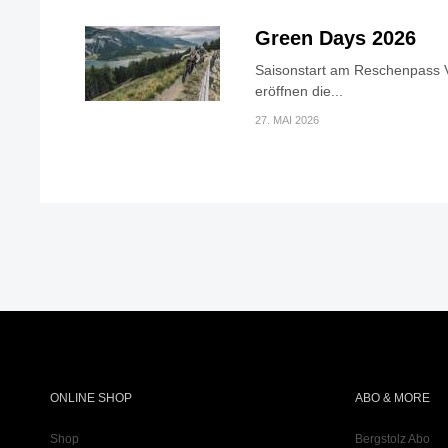
Green Days 2026
Saisonstart am Reschenpass V
eröffnen die...
27. MAI 2026
ONLINE SHOP
ABO & MORE
Shop
Bergstolz Abo