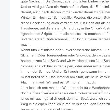
gute Nachricht: Die Omas, Jäger und alten Einheimischen 
Und er wird gut! Also ein Hoch auf die Alten, die Einheim
darauf, auch nach Jahren immer wieder daran zu glauben,
Winter. Ein Hoch auf Schneefälle, Powder, die ersten Ski
diese Bezeichnung auch verdient hat. Ein Hoch auf die e
Hausberge, auf die ersten „A hard day in the Office“-Po
irgendeinem Skigebiet, um alle neidisch zu machen, auf 
und den ersten Gipfelschnaps. Ein Hoch auf eine Jahresze
macht!
Nennt uns Optimisten oder unverbesserliche Idioten – uns
Skifahren! Oder Tourengehen oder Snowboarden – das s
hatten letztes Jahr Spaß und wir werden dieses Jahr Spa
Schnee, egal ob hier in den Alpen, oder anderswo auf der 
immer, der Schnee. Und er fällt auch irgendwann immer 
musst bereit sein. Das Material am Start, die neue Verbu
Flachmann voll. Wir sind es! Wir hoffen Ihr auch.
Jetzt lese ich erst mal den Wetterbericht für’s Wochenen
doch a bisserl verlässlicher als die Großwetterkarte für d
ist es mir auch gänzlich egal, denn an Spaß werd ich so
Weg in die Alpen kann ich ja mal versuchen, den Sepp zu
heuer ja ned ganz so viel los sein.