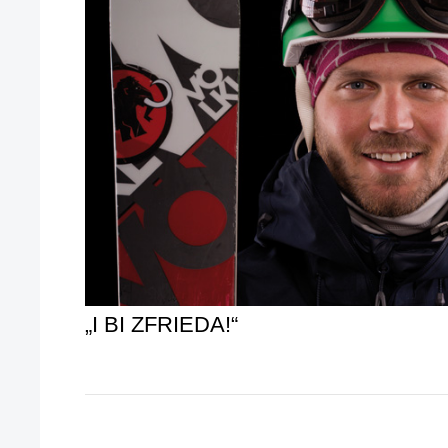
„I BI ZFRIEDA!“