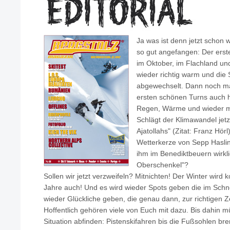
Ja was ist denn jetzt schon 
so gut angefangen: Der ers
im Oktober, im Flachland un
wieder richtig warm und die 
abgewechselt. Dann noch m
ersten schönen Turns auch h
Regen, Wärme und wieder ma
Schlägt der Klimawandel jetz
Ajatollahs" (Zitat: Franz Hör
Wetterkerze von Sepp Hasling
ihm im Benediktbeuern wirkli
Oberschenkel"?
Sollen wir jetzt verzweifeln? Mitnichten! Der Winter wird 
Jahre auch! Und es wird wieder Spots geben die im Schn
wieder Glückliche geben, die genau dann, zur richtigen Ze
Hoffentlich gehören viele von Euch mit dazu. Bis dahin mu
Situation abfinden: Pistenskifahren bis die Fußsohlen br