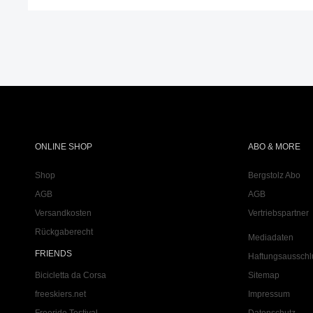
ONLINE SHOP
ABO & MORE
Shop
Bergstolz Abo
AGB
AGB
Versandkosten
Vertriebspartner
Rückgaberecht
Mediadaten
FRIENDS
Haftungsausschl
Bicicletta da Corsa
Sitemap
freeskiers.net
Impressum