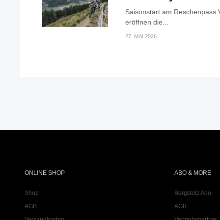
Saisonstart am Reschenpass V
eröffnen die...
27. MAI 2026
ONLINE SHOP
ABO & MORE
Shop
Bergstolz Abo
AGB
AGB
Versandkosten
Vertriebspartner