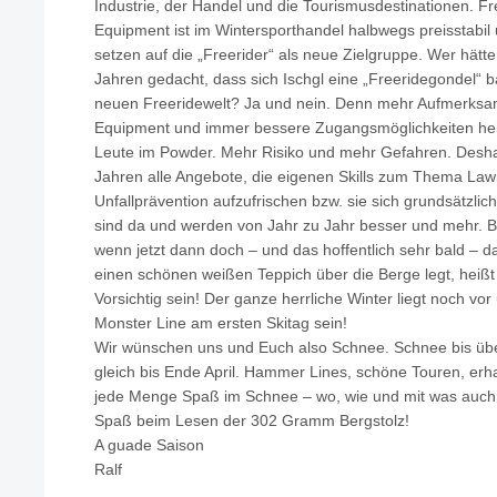
Industrie, der Handel und die Tourismusdestinationen. Fr
Equipment ist im Wintersporthandel halbwegs preisstabi
setzen auf die „Freerider“ als neue Zielgruppe. Wer hätt
Jahren gedacht, dass sich Ischgl eine „Freeridegondel“ b
neuen Freeridewelt? Ja und nein. Denn mehr Aufmerksa
Equipment und immer bessere Zugangsmöglichkeiten hei
Leute im Powder. Mehr Risiko und mehr Gefahren. Deshalb
Jahren alle Angebote, die eigenen Skills zum Thema Law
Unfallprävention aufzufrischen bzw. sie sich grundsätzli
sind da und werden von Jahr zu Jahr besser und mehr. B
wenn jetzt dann doch – und das hoffentlich sehr bald – d
einen schönen weißen Teppich über die Berge legt, heißt
Vorsichtig sein! Der ganze herrliche Winter liegt noch vor
Monster Line am ersten Skitag sein!
Wir wünschen uns und Euch also Schnee. Schnee bis übe
gleich bis Ende April. Hammer Lines, schöne Touren, erh
jede Menge Spaß im Schnee – wo, wie und mit was auch i
Spaß beim Lesen der 302 Gramm Bergstolz!
A guade Saison
Ralf