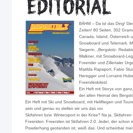
BÄHM – Da ist das Ding! Der 
Zeiten! 80 Seiten, 302 Gram
Canada, Island, Österreich u
Snowboard und Telemark. Mi
Siegerin, „Bergstolz- Redak
Walkner, mit Snowboard-Lege
Freerider und Zillertaler U
Matilda Rapaport, Fabio Stud
Heregger und Lorraine Hube
Freerideskitest.
Ein Heft mit Storys von gan
der alten Heimat des Bergst
Ein Heft mit Ski und Snowboard, mit Helifliegen und Tou
sein und genau so stellen wir uns das vor.
Skifahren bzw. Wintersport in der Krise? Na ja, Skifahren v
Freeriden. Freeriden ist Skifahren 2.0. Jeder, der schon 
Powderhang gestanden ist, weiß das. Und scheinbar me