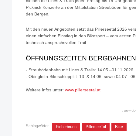
bleiben die Lines & Trails jeden Freitag bis 19 Uhr geöf
Picknick Konzerte an der Mittelstation Streuböden für ge
den Bergen.
Mit den neuen Angeboten setzt das Pillerseetal 2026 verstä
einen einfachen Einstieg in den Bikesport – vom ersten 
technisch anspruchsvollen Trail.
ÖFFNUNGSZEITEN BERGBAHNEN
- Streubödenbahn mit Lines & Trails: 14.05.–01.11.2026
- Obingleitn-Bikeschlepplift: 13. & 14.06. sowie 04.07.–0
Weitere Infos unter:
www.pillerseetal.at
Letzte Ä
Schlagwörter
Fieberbrunn
PillerseeTal
Bike