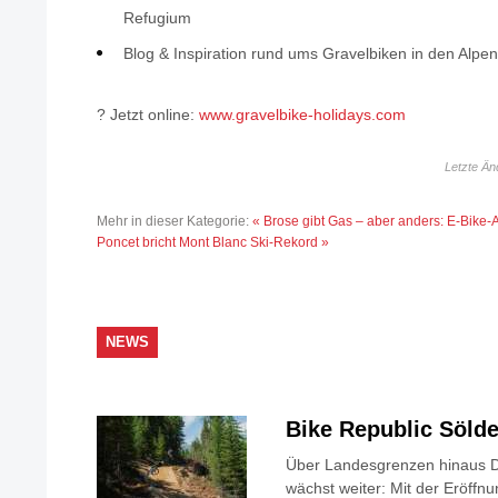
Refugium
Blog & Inspiration rund ums Gravelbiken in den Alpen
? Jetzt online:
www.gravelbike-holidays.com
Letzte Än
Mehr in dieser Kategorie:
« Brose gibt Gas – aber anders: E-Bike
Poncet bricht Mont Blanc Ski-Rekord »
NEWS
Bike Republic Söl
Über Landesgrenzen hinaus D
wächst weiter: Mit der Eröffnu