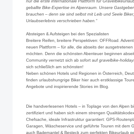
nur die erste internationale Plattform für Gravelbikeurla
geballte Bike-Expertise im Alpenraum. Unsere Gastgebe
brauchen – denn sie sind selbst mit Leib und Seele Biker
Urlaubserlebnis verschrieben haben.“
Absteigen & Aufsteigen bei den Spezialisten
Breitere Reifen, breitere Perspektiven: OFFRoad. Advent
neuen Plattform – für alle, die abseits der ausgetretene
möchten. Denn die schönsten Abenteuer beginnen abseit
Community vernetzt sich ab sofort auf
gravelbike-holida
sich schließlich am schönsten!
Neben schönen Hotels und Regionen in Österreich, Deuts
finden urlaubshungrige Biker hier auch erstklassige Touren
Angebote und inspirierende Stories im Blog.
Die handverlesenen Hotels – in Toplage von den Alpen bis
zertifiziert und haben sich einem strengen Qualitätskodex
Chefsache, ideale Infrastruktur garantiert: GPS-Routenp
Garagen, Wäscheservice und geführte Touren mit dem Ga
auch Bademantel & Besteck zum perfekten Bikeurlaub ge