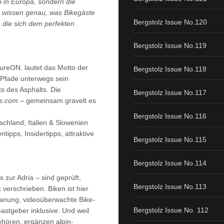
ub in Europa, sondern die
r wissen genau, was Bikegäste
Bergstolz Issue No.120
, die sich dem perfekten
Bergstolz Issue No.119
ureON. lautet das Motto der
Bergstolz Issue No.118
n Pfade unterwegs sein
s des Asphalts. Die
Bergstolz Issue No.117
ys.com
– gemeinsam gravelt es
Bergstolz Issue No.116
chland, Italien & Slowenien
tipps, Insidertipps, attraktive
Bergstolz Issue No.115
Bergstolz Issue No.114
 zur Adria – sind geprüft,
Bergstolz Issue No.113
 verschrieben. Biken ist hier
lanung, videoüberwachte Bike-
Bergstolz Issue No. 112
stgeber inklusive. Und weil
hören, ergänzen alpin-