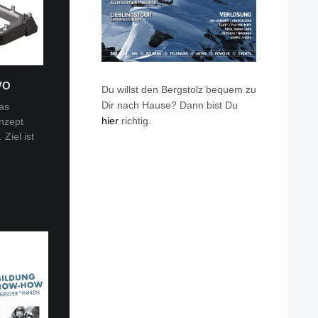
VO
Du willst den Bergstolz bequem zu
Dir nach Hause? Dann bist Du
as
hier
richtig.
nzept
 Tobi
Ziel ist
en: Van
eren die