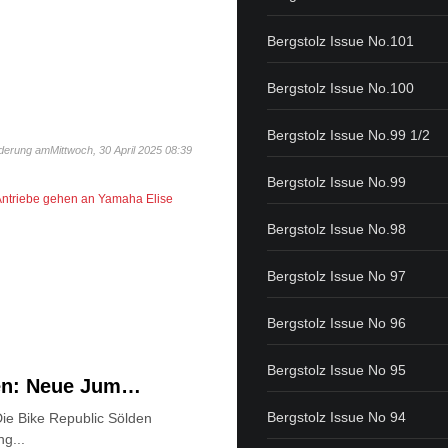
Bergstolz Issue No.101
Bergstolz Issue No.100
Bergstolz Issue No.99 1/2
derung amMittwoch, 30 April 2025 08:39
Bergstolz Issue No.99
-Antriebe gehen an Yamaha
Elise
Bergstolz Issue No.98
Bergstolz Issue No 97
Bergstolz Issue No 96
Bergstolz Issue No 95
den: Neue Jum…
Bergstolz Issue No 94
ie Bike Republic Sölden
ng...