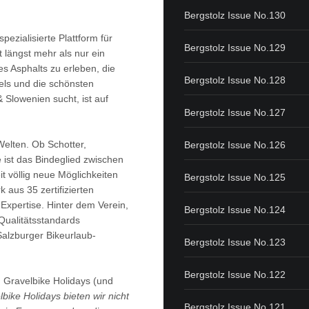
Bergstolz Issue No.130
pezialisierte Plattform für
Bergstolz Issue No.129
 längst mehr als nur ein
es Asphalts zu erleben, die
Bergstolz Issue No.128
els und die schönsten
 Slowenien sucht, ist auf
Bergstolz Issue No.127
Welten. Ob Schotter,
Bergstolz Issue No.126
e ist das Bindeglied zwischen
t völlig neue Möglichkeiten
Bergstolz Issue No.125
 aus 35 zertifizierten
Expertise. Hinter dem Verein,
Bergstolz Issue No.124
Qualitätsstandards
Salzburger Bikeurlaub-
Bergstolz Issue No.123
Bergstolz Issue No.122
 Gravelbike Holidays (und
lbike Holidays bieten wir nicht
Bergstolz Issue No.121