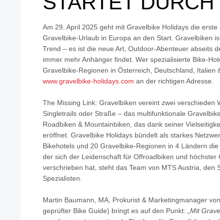
STARTET DURCH
Am 29. April 2025 geht mit Gravelbike Holidays die erste s
Gravelbike-Urlaub in Europa an den Start. Gravelbiken ist
Trend – es ist die neue Art, Outdoor-Abenteuer abseits d
immer mehr Anhänger findet. Wer spezialisierte Bike-Hot
Gravelbike-Regionen in Österreich, Deutschland, Italien &
www.gravelbike-holidays.com
an der richtigen Adresse.
The Missing Link: Gravelbiken vereint zwei verschieden 
Singletrails oder Straße – das multifunktionale Gravelbik
Roadbiken & Mountainbiken, das dank seiner Vielseitigkei
eröffnet. Gravelbike Holidays bündelt als starkes Netzwerk
Bikehotels und 20 Gravelbike-Regionen in 4 Ländern die 
der sich der Leidenschaft für Offroadbiken und höchster 
verschrieben hat, steht das Team von MTS Austria, den 
Spezialisten.
Martin Baumann, MA, Prokurist & Marketingmanager von
geprüfter Bike Guide) bringt es auf den Punkt:
„Mit Grave