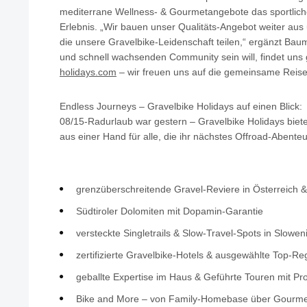
mediterrane Wellness- & Gourmetangebote das sportlic
Erlebnis. „Wir bauen unser Qualitäts-Angebot weiter aus
die unsere Gravelbike-Leidenschaft teilen,“ ergänzt Baum
und schnell wachsenden Community sein will, findet uns
holidays.com
– wir freuen uns auf die gemeinsame Reise 
Endless Journeys – Gravelbike Holidays auf einen Blick:
08/15-Radurlaub war gestern – Gravelbike Holidays biete
aus einer Hand für alle, die ihr nächstes Offroad-Abente
grenzüberschreitende Gravel-Reviere in Österreich 
Südtiroler Dolomiten mit Dopamin-Garantie
versteckte Singletrails & Slow-Travel-Spots in Slowen
zertifizierte Gravelbike-Hotels & ausgewählte Top-R
geballte Expertise im Haus & Geführte Touren mit Pro
Bike and More – von Family-Homebase über Gourme