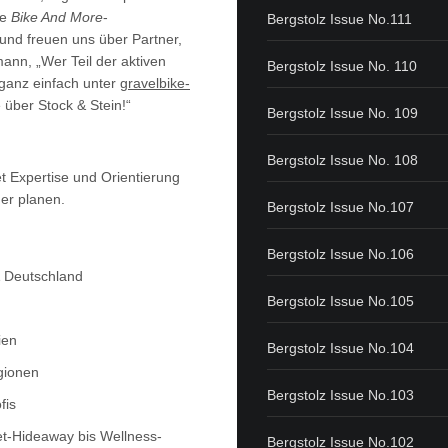
he
Bike And More
-
Bergstolz Issue No.111
 und freuen uns über Partner,
ann, „Wer Teil der aktiven
Bergstolz Issue No. 110
 ganz einfach unter
gravelbike-
über Stock & Stein!“
Bergstolz Issue No. 109
Bergstolz Issue No. 108
t Expertise und Orientierung
uer planen.
Bergstolz Issue No.107
Bergstolz Issue No.106
& Deutschland
Bergstolz Issue No.105
ien
Bergstolz Issue No.104
egionen
Bergstolz Issue No.103
fis
t-Hideaway bis Wellness-
Bergstolz Issue No.102