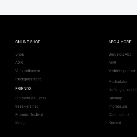
ONLINE SHOP
ABO & MORE
Shop
Bergstolz Abo
AGB
AGB
Versandkosten
Vertriebspartner
Rückgaberecht
Mediadaten
FRIENDS
Haftungsausschl
Bicicletta da Corsa
Sitemap
freeskiers.net
Impressum
Freeride Testival
Datenschutz
Maloja
Kontakt