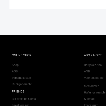
ONLINE SHOP
ABO & MORE
Shop
Bergstolz Abo
AGB
AGB
Versandkosten
Vertriebspartner
Rückgaberecht
Mediadaten
FRIENDS
Haftungsausschl
Bicicletta da Corsa
Sitemap
freeskiers.net
Impressum