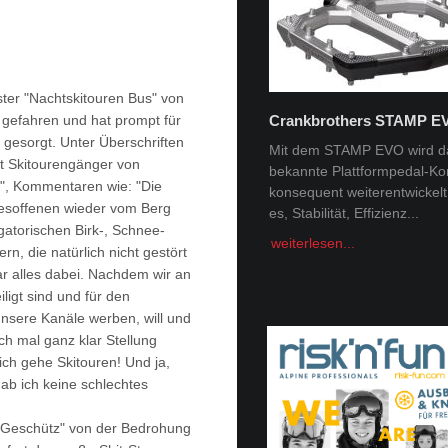
ster "Nachtskitouren Bus" von
gefahren und hat prompt für
Crankbrothers STAMP E
Tobi Tritscher x Van Deer
 gesorgt. Unter Überschriften
Mit dem STAMP EVO wird d
rt Skitourengänger von
bekannte Plattformpedal-Ko
Im Schnee Zuhause Name:
", Kommentaren wie: "Die
konsequent weiterentwickelt. 
Trischer Alter: 31Homespot:
esoffenen wieder vom Berg
es, Stabilität, Effizienz...
Schladming, AustriaSponsor
gatorischen Birk-, Schnee-
Deer, Norrona Berge faszini
weiterlesen...
n, die natürlich nicht gestört
Menschheit -...
ar alles dabei. Nachdem wir an
weiterlesen...
igt sind und für den
nsere Kanäle werben, will und
ch mal ganz klar Stellung
 ich gehe Skitouren! Und ja,
ab ich keine schlechtes
e Geschütz" von der Bedrohung