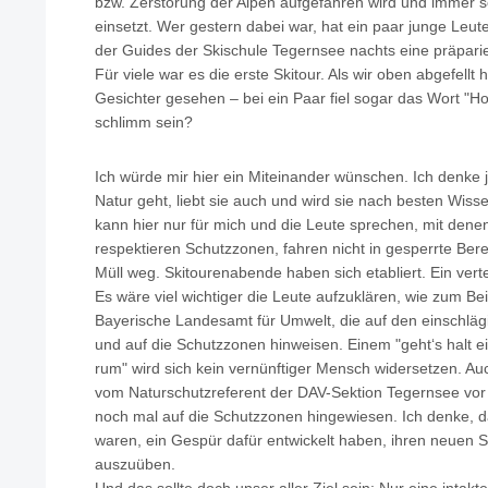
bzw. Zerstörung der Alpen aufgefahren wird und immer s
einsetzt. Wer gestern dabei war, hat ein paar junge Leut
der Guides der Skischule Tegernsee nachts eine präpari
Für viele war es die erste Skitour. Als wir oben abgefellt
Gesichter gesehen – bei ein Paar fiel sogar das Wort "Ho
schlimm sein?
Ich würde mir hier ein Miteinander wünschen. Ich denke 
Natur geht, liebt sie auch und wird sie nach besten Wiss
kann hier nur für mich und die Leute sprechen, mit dene
respektieren Schutzzonen, fahren nicht in gesperrte Be
Müll weg. Skitourenabende haben sich etabliert. Ein verte
Es wäre viel wichtiger die Leute aufzuklären, wie zum Bei
Bayerische Landesamt für Umwelt, die auf den einschläg
und auf die Schutzzonen hinweisen. Einem "geht‘s halt e
rum" wird sich kein vernünftiger Mensch widersetzen. Au
vom Naturschutzreferent der DAV-Sektion Tegernsee vor 
noch mal auf die Schutzzonen hingewiesen. Ich denke, da
waren, ein Gespür dafür entwickelt haben, ihren neuen 
auszuüben.