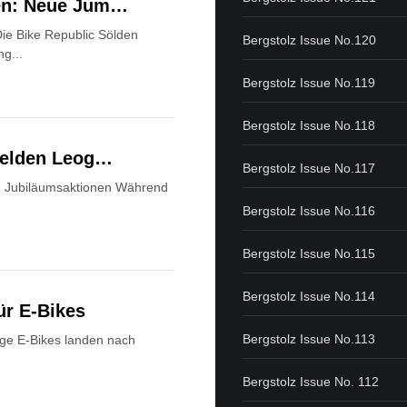
den: Neue Jum…
ie Bike Republic Sölden
Bergstolz Issue No.120
ng...
Bergstolz Issue No.119
Bergstolz Issue No.118
lfelden Leog…
Bergstolz Issue No.117
nd Jubiläumsaktionen Während
Bergstolz Issue No.116
Bergstolz Issue No.115
Bergstolz Issue No.114
ür E-Bikes
Bergstolz Issue No.113
ge E-Bikes landen nach
Bergstolz Issue No. 112