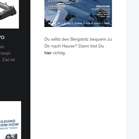
VO
Du willst den Bergstolz bequem zu
Dir nach Hause? Dann bist Du
as
hier
richtig.
nzept
 Tobi
Ziel ist
en: Van
eren die