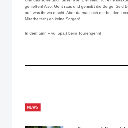
Und das sollte doch unser aller Ziel sein: Nur eine inta
genießen! Also: Geht raus und genießt die Berge! Seid Be
auf, was ihr wo macht. Aber da mach ich mir bei den Le
Mitarbeitern) eh keine Sorgen!
In dem Sinn – vui Spaß beim Tourengehn!
NEWS