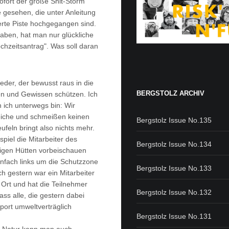
ofort der große Shit-Storm
e gesehen, die unter Anleitung
erte Piste hochgegangen sind.
 haben, hat man nur glückliche
chzeitsantrag". Was soll daran
jeder, der bewusst raus in die
BERGSTOLZ ARCHIV
en und Gewissen schützen. Ich
n ich unterwegs bin: Wir
reiche und schmeißen keinen
Bergstolz Issue No.135
ufeln bringt also nichts mehr.
spiel die Mitarbeiter des
Bergstolz Issue No.134
igen Hütten vorbeischauen
infach links um die Schutzzone
Bergstolz Issue No.133
ch gestern war ein Mitarbeiter
Ort und hat die Teilnehmer
Bergstolz Issue No.132
ss alle, die gestern dabei
Sport umweltverträglich
Bergstolz Issue No.131