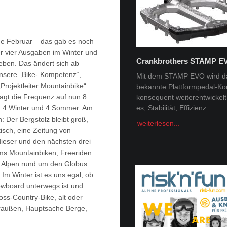
e Februar – das gab es noch
er vier Ausgaben im Winter und
Crankbrothers STAMP E
ben. Das ändert sich ab
Tobi Tritscher x Van Deer
unsere „Bike- Kompetenz“,
Mit dem STAMP EVO wird d
„Projektleiter Mountainbike“
bekannte Plattformpedal-Ko
Im Schnee Zuhause Name:
agt die Frequenz auf nun 8
konsequent weiterentwickelt. 
Trischer Alter: 31Homespot:
. 4 Winter und 4 Sommer. Am
es, Stabilität, Effizienz...
Schladming, AustriaSponsor
Deer, Norrona Berge faszini
n: Der Bergstolz bleibt groß,
weiterlesen...
Menschheit -...
tisch, eine Zeitung von
 dieser und den nächsten drei
weiterlesen...
ums Mountainbiken, Freeriden
r Alpen rund um den Globus.
. Im Winter ist es uns egal, ob
owboard unterwegs ist und
oss-Country-Bike, alt oder
draußen, Hauptsache Berge,