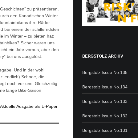
 Geschichten“ zu präsentieren.
 durch den Kanadischen Winter
 Mountainbikens ihre Räder
nd bei einem der schillerndsten
 im Winter – zu bieten hat:
ntainbikes? Sicher waren uns
eicht ein Jahr voraus, aber den
BERGSTOLZ ARCHIV
y“ bei uns ausgelöst.
sgabe. Und in der wohl
Bergstolz Issue No.135
r: endlich) Schnee, die
gt noch vor uns. Gleichzeitig
Bergstolz Issue No.134
ine lange Bike-Saison
Bergstolz Issue No.133
Aktuelle Ausgabe als E-Paper
Bergstolz Issue No.132
Bergstolz Issue No.131