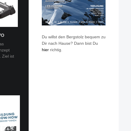
VO
Du willst den Bergstolz bequem zu
Dir nach Hause? Dann bist Du
as
hier
richtig.
nzept
 Tobi
Ziel ist
en: Van
eren die