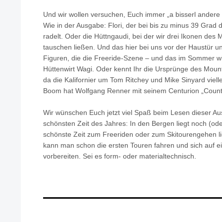
Und wir wollen versuchen, Euch immer „a bisserl andere
Wie in der Ausgabe: Flori, der bei bis zu minus 39 Grad
radelt. Oder die Hüttngaudi, bei der wir drei Ikonen des
tauschen ließen. Und das hier bei uns vor der Haustür u
Figuren, die die Freeride-Szene – und das im Sommer wie
Hüttenwirt Wagi. Oder kennt Ihr die Ursprünge des Mou
da die Kalifornier um Tom Ritchey und Mike Sinyard viell
Boom hat Wolfgang Renner mit seinem Centurion „Countr
Wir wünschen Euch jetzt viel Spaß beim Lesen dieser Au
schönsten Zeit des Jahres: In den Bergen liegt noch (ode
schönste Zeit zum Freeriden oder zum Skitourengehen lie
kann man schon die ersten Touren fahren und sich auf e
vorbereiten. Sei es form- oder materialtechnisch.