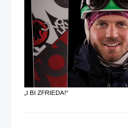
„I BI ZFRIEDA!“