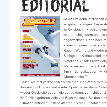
Ja was ist denn jetzt schon 
so gut angefangen: Der ers
im Oktober, im Flachland un
wieder richtig warm und die 
abgewechselt. Dann noch m
ersten schönen Turns auch h
Regen, Wärme und wieder ma
Schlägt der Klimawandel jetz
Ajatollahs" (Zitat: Franz Hör
Wetterkerze von Sepp Hasling
ihm im Benediktbeuern wirkli
Oberschenkel"?
Sollen wir jetzt verzweifeln? Mitnichten! Der Winter wird 
Jahre auch! Und es wird wieder Spots geben die im Schn
wieder Glückliche geben, die genau dann, zur richtigen Ze
Hoffentlich gehören viele von Euch mit dazu. Bis dahin mu
Situation abfinden: Pistenskifahren bis die Fußsohlen br