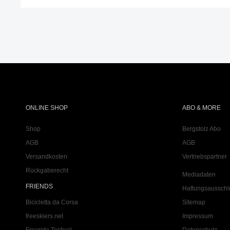
ONLINE SHOP
ABO & MORE
Shop
Bergstolz Abo
AGB
AGB
Versandkosten
Vertriebspartner
Rückgaberecht
Mediadaten
FRIENDS
Haftungsausschl
Bicicletta da Corsa
Sitemap
freeskiers.net
Impressum