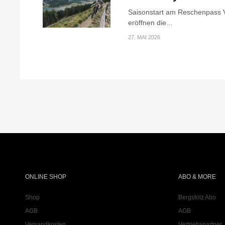
Saisonstart am Reschenpass V
eröffnen die...
27. MAI 2026
ONLINE SHOP
ABO & MORE
Shop
Bergstolz Abo
AGB
AGB
Versandkosten
Vertriebspartner