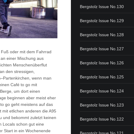
Bergstolz Issue No.130
Bergstolz Issue No.129
Bergstolz Issue No.128
Bergstolz Issue No.127
u Fuß oder mit dem Fahrrad
l an einer Mischung aus
Bergstolz Issue No.126
eichten Menschenüberflut
an den stressigen,
Bergstolz Issue No.125
h–Partenkirchen, wenn man
einen Café to go mit
Bergstolz Issue No.124
 Berge, um dort einen
age beginnen aber meist eher
 to go geht meistens auf das
Bergstolz Issue No.123
elt mit etlichen anderen die A95
u und bekommt zuletzt keinen
Bergstolz Issue No.122
n Locals schon gut eine
ter Start in ein Wochenende
Bergstolz Issue No.121