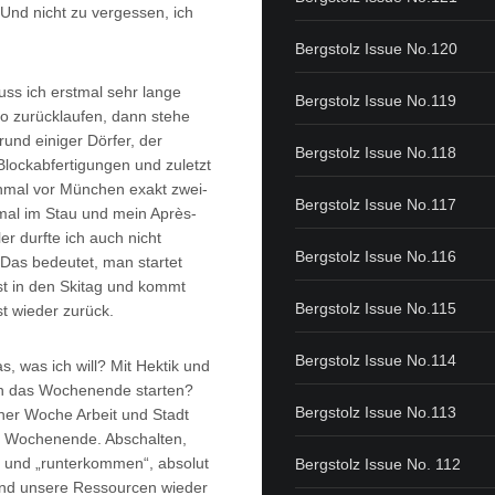
 Und nicht zu vergessen, ich
Bergstolz Issue No.120
ss ich erstmal sehr lange
Bergstolz Issue No.119
o zurücklaufen, dann stehe
rund einiger Dörfer, der
Bergstolz Issue No.118
Blockabfertigungen und zuletzt
nmal vor München exakt zwei-
Bergstolz Issue No.117
imal im Stau und mein Après-
er durfte ich auch nicht
Bergstolz Issue No.116
 Das bedeutet, man startet
st in den Skitag und kommt
Bergstolz Issue No.115
t wieder zurück.
Bergstolz Issue No.114
as, was ich will? Mit Hektik und
in das Wochenende starten?
Bergstolz Issue No.113
ner Woche Arbeit und Stadt
ns Wochenende. Abschalten,
 und „runterkommen“, absolut
Bergstolz Issue No. 112
und unsere Ressourcen wieder