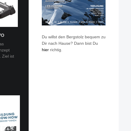
VO
Du willst den Bergstolz bequem zu
Dir nach Hause? Dann bist Du
as
hier
richtig.
nzept
 Tobi
Ziel ist
en: Van
eren die