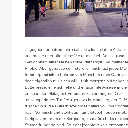
Zugegebenermaßen fahre ich fast alles mit dem Auto, z
und meide eher öffentliche Verkehrsmittel. Das liegt woh
Gewohnheit, einer kleinen Prise Platzangst und meiner l
Phobie. Aber genauso sehr störe ich mich fast jedes Mal 
frühmorgendlichen Fahrten von München nach Garmisc
doch eigentlich nur eines will – früh morgens aufstehen, 
Butterbreze, eine schnelle und entspannte Anreise in die
entspannten Skitag mit Freunden zu verbringen. Diese T
so: kompliziertes Treffen irgendwo in München, der Café
frische Shirt, die Butterbreze bröselt alles voll, man tröd
nach Garmisch und steht dann am Autobahnende im Sta
Parkplatz mehr an der Bergbahn, da natürlich die meiste
Stunde früher da sind. So sieht jedenfalls kein entspann