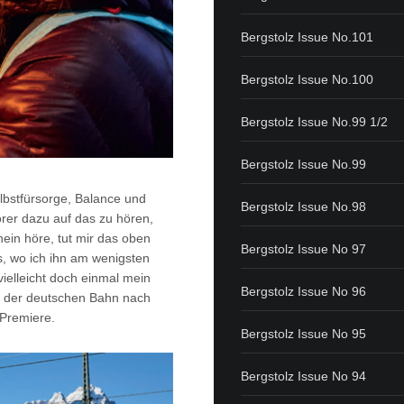
Bergstolz Issue No.101
Bergstolz Issue No.100
Bergstolz Issue No.99 1/2
Bergstolz Issue No.99
lbstfürsorge, Balance und
Bergstolz Issue No.98
rer dazu auf das zu hören,
nein höre, tut mir das oben
Bergstolz Issue No 97
s, wo ich ihn am wenigsten
vielleicht doch einmal mein
Bergstolz Issue No 96
it der deutschen Bahn nach
 Premiere.
Bergstolz Issue No 95
Bergstolz Issue No 94