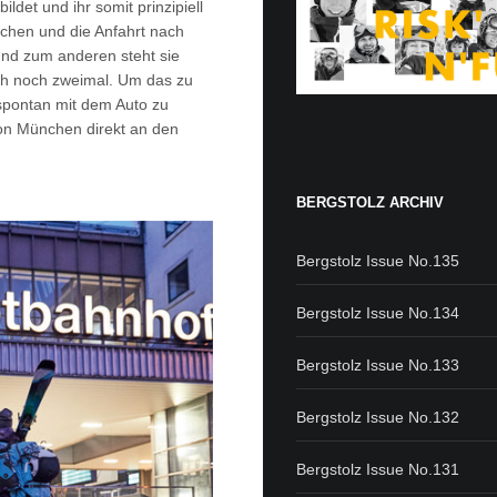
det und ihr somit prinzipiell
̈nchen und die Anfahrt nach
nd zum anderen steht sie
ch noch zweimal. Um das zu
 spontan mit dem Auto zu
on München direkt an den
BERGSTOLZ ARCHIV
Bergstolz Issue No.135
Bergstolz Issue No.134
Bergstolz Issue No.133
Bergstolz Issue No.132
Bergstolz Issue No.131