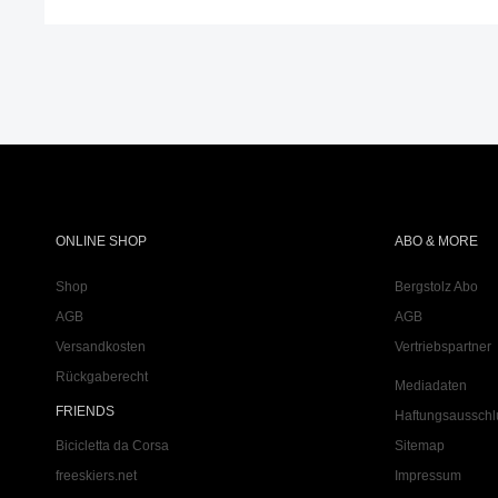
ONLINE SHOP
ABO & MORE
Shop
Bergstolz Abo
AGB
AGB
Versandkosten
Vertriebspartner
Rückgaberecht
Mediadaten
FRIENDS
Haftungsausschl
Bicicletta da Corsa
Sitemap
freeskiers.net
Impressum