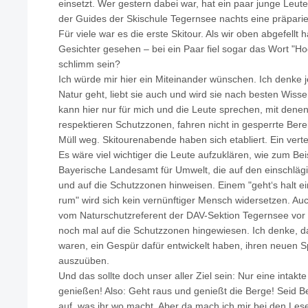
einsetzt. Wer gestern dabei war, hat ein paar junge Leut
der Guides der Skischule Tegernsee nachts eine präpari
Für viele war es die erste Skitour. Als wir oben abgefellt 
Gesichter gesehen – bei ein Paar fiel sogar das Wort "Ho
schlimm sein?
Ich würde mir hier ein Miteinander wünschen. Ich denke j
Natur geht, liebt sie auch und wird sie nach besten Wiss
kann hier nur für mich und die Leute sprechen, mit denen
respektieren Schutzzonen, fahren nicht in gesperrte Be
Müll weg. Skitourenabende haben sich etabliert. Ein verte
Es wäre viel wichtiger die Leute aufzuklären, wie zum Beis
Bayerische Landesamt für Umwelt, die auf den einschläg
und auf die Schutzzonen hinweisen. Einem "geht‘s halt e
rum" wird sich kein vernünftiger Mensch widersetzen. Auc
vom Naturschutzreferent der DAV-Sektion Tegernsee vor 
noch mal auf die Schutzzonen hingewiesen. Ich denke, da
waren, ein Gespür dafür entwickelt haben, ihren neuen S
auszuüben.
Und das sollte doch unser aller Ziel sein: Nur eine intak
genießen! Also: Geht raus und genießt die Berge! Seid Be
auf, was ihr wo macht. Aber da mach ich mir bei den Le