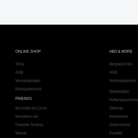
ONLINE SHOP
ABO & MORE
Shop
Bergstolz Abo
AGB
AGB
Versandkosten
Vertriebspartner
Rückgaberecht
Mediadaten
FRIENDS
Haftungsausschl
Bicicletta da Corsa
Sitemap
freeskiers.net
Impressum
Freeride Testival
Datenschutz
Maloja
Kontakt