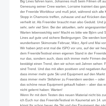
Big Lines fahren kann, Johannes muß beim Filmen oft auf
Genesung seiner Crew warten, Lorraine trainiert das gan
der Freeride Worldtour und muß jetzt, während sich alle
Stopp in Chamonix treffen, zuhause und auf Krücken dara
verheilt ist. Als Freerider braucht man also Geduld. Un
sehr, sehr viel Sinn: Bei der aktuellen, sehr angespannt
Warten lebenswichtig sein! Macht es bitte wie Björn und 
Lines auf gute und sichere Bedingungen. Die werden ko
wunderbaren Skimonate Februar, März, April und Mai vor
Wir haben jetzt erst mal die ISPO vor uns, auf der wir he
dem FreerideTestival einen eigenen Stand in der Freerid
nur das, sondern auch, dass sich immer mehr Firmen d
bestätigt einen Trend, den wir schon seit Jahren sehen:
sind Trend. Und das mit allen positiven und negativen Ausw
dass immer mehr gute Ski und Equipment auf den Markt k
dass immer mehr Skifahrer zu Freeridern werden – oder sic
das schöne neue Equipment gekauft haben – aber das wi
nicht gelernt haben: Warten!
Wenn Ihr mit dem Testen des neuen Material nicht bis zu
ich Euch nur das FreerideTestival im Kaunertal am 14. u
könnt Ihr schon heuer die Ski und das Equipment der näc