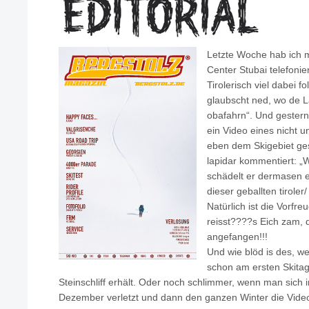
Letzte Woche hab ich m
Center Stubai telefonie
Tirolerisch viel dabei f
glaubscht ned, wo de L
obafahrn“. Und gestern
ein Video eines nicht 
eben dem Skigebiet ge
lapidar kommentiert: „
schädelt er dermasen e
dieser geballten tirole
Natürlich ist die Vorfr
reisst????s Eich zam, 
angefangen!!!
Und wie blöd is des, w
schon am ersten Skita
Steinschliff erhält. Oder noch schlimmer, wenn man sic
Dezember verletzt und dann den ganzen Winter die Video