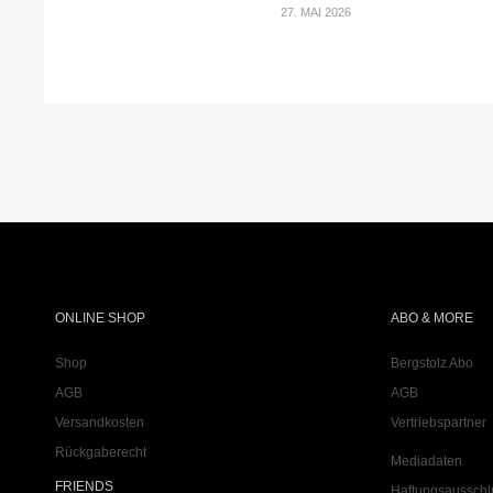
27. MAI 2026
ONLINE SHOP
ABO & MORE
Shop
Bergstolz Abo
AGB
AGB
Versandkosten
Vertriebspartner
Rückgaberecht
Mediadaten
FRIENDS
Haftungsausschl