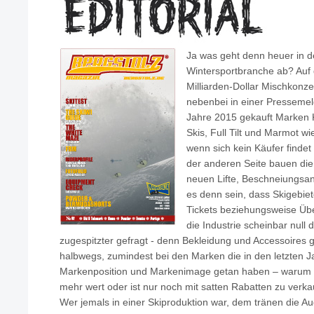
Ja was geht denn heuer in d
Wintersportbranche ab? Auf d
Milliarden-Dollar Mischkonz
nebenbei in einer Pressemel
Jahre 2015 gekauft Marken K
Skis, Full Tilt und Marmot w
wenn sich kein Käufer findet
der anderen Seite bauen die S
neuen Lifte, Beschneiungsan
es denn sein, dass Skigebie
Tickets beziehungsweise Üb
die Industrie scheinbar null 
zugespitzter gefragt - denn Bekleidung und Accessoires 
halbwegs, zumindest bei den Marken die in den letzten Ja
Markenposition und Markenimage getan haben – warum is
mehr wert oder ist nur noch mit satten Rabatten zu verk
Wer jemals in einer Skiproduktion war, dem tränen die Aug