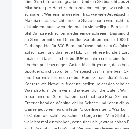
Eine Ski ist Entwicklungsarbeit. Und ein Ski besteht aus zi
Mitarbeiter per Hand zu dem zusammenfügen was wir un
schnallen. Wer einmal gesehen hat, wie viele Arbeitsschr
Materialen es braucht um eine Ski zu bauen wird nicht me
diskutieren, auch wenn der mal im vierstelligen Bereich l
Ski! Da höre ich schon wieder einige schreien. Das sind 
im Sommer mit dem T5 am See vorfahren und ihr 1000-Eur
Carbonpaddel für 300 Euro –aufblasen oder am Golfplatz
aufschlagen und das neue Holz für mehrere hundert Euro
mich nicht falsch – ich liebe SUPen, fahre selbst eine fe
überhaupt nichts gegen Golfer. Mich ärgert nur, dass be
Sportgerät nicht so unter „Preisbeschuss“ ist wie beim Ski
und Tourenski bilden da neben Rennski noch die löblich
Konzern wie Newell zufriedenzustellen, reicht das scheinb
Was also tun? Denn wir sind ja eigentlich die Guten. Wir
lieben unseren Sport, haben meist mehrere Paar Ski und
Freeridehändler. Wir sind viel im Schnee und lieben di
Gänsehaut wenn es um fette Powderlines geht. Was könne
erzählen, wie schön verschneite Berge sind. Vom Skifah
vielleicht mal einmischen, wenn über die „extrem hohen 
wird. Das tut ihr schon? Gut. Wir machen deswegen diese