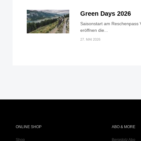
Green Days 2026
Saisonstart am Reschenpass V
eröffnen die...
27. MAI 2026
ONLINE SHOP
ABO & MORE
Shop
Bergstolz Abo